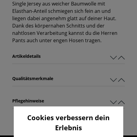
Single Jersey aus weicher Baumwolle mit
Elasthan-Anteil schmiegen sich fein an und
liegen dabei angenehm glatt auf deiner Haut.
Dank des körpernahen Schnitts und der
nahtlosen Verarbeitung kannst du die Herren
Pants auch unter engen Hosen tragen.
Artikeldetails
Qualitätsmerkmale
Pflegehinweise
Cookies verbessern dein
Erlebnis