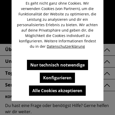
Es geht nicht ganz ohne Cookies. Wir
Umfangreicher Kundenservice
verwenden Cookies (von Partnern), um die
Kauf auf Rechnung
Funktionalität der Website zu optimieren, die
Leistung zu analysieren und dir ein
Kostenloser Versand ab 29,-€
personalisiertes Erlebnis zu bieten. Wir achten
Lieferzeit 1-3 Werktage
auf deine Privatsphäre und geben dir, die
Möglichkeit die Cookies individuell zu
30 Tage kostenlose Retoure
konfigurieren. Weitere Informationen findest
du in der
Datenschutzerklärung
Über Uns
Unsere Marken
Nur technisch notwendige
Top Kategorien
Konfigurieren
Service & FAQ
Alle Cookies akzeptieren
KONTAKT
Du hast eine Frage oder benötigst Hilfe? Gerne helfen
wir dir weiter.