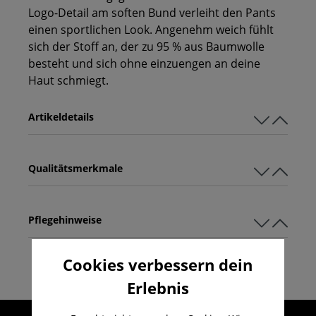
Logo-Detail am soften Bund verleiht den Pants
einen sportlichen Look. Angenehm weich fühlt
sich der Stoff an, der zu 95 % aus Baumwolle
besteht und sich ohne einzuengen an deine
Haut schmiegt.
Artikeldetails
Qualitätsmerkmale
Pflegehinweise
Cookies verbessern dein
Erlebnis