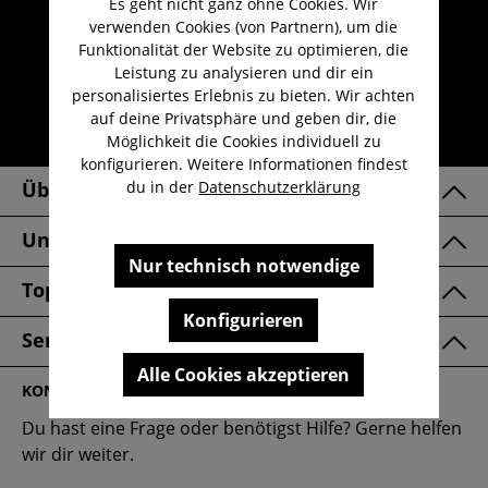
Es geht nicht ganz ohne Cookies. Wir
Umfangreicher Kundenservice
verwenden Cookies (von Partnern), um die
Kauf auf Rechnung
Funktionalität der Website zu optimieren, die
Kostenloser Versand ab 29,-€
Leistung zu analysieren und dir ein
personalisiertes Erlebnis zu bieten. Wir achten
Lieferzeit 1-3 Werktage
auf deine Privatsphäre und geben dir, die
30 Tage kostenlose Retoure
Möglichkeit die Cookies individuell zu
konfigurieren. Weitere Informationen findest
du in der
Datenschutzerklärung
Über Uns
Unsere Marken
Nur technisch notwendige
Top Kategorien
Konfigurieren
Service & FAQ
Alle Cookies akzeptieren
KONTAKT
Du hast eine Frage oder benötigst Hilfe? Gerne helfen
wir dir weiter.