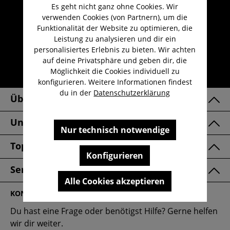
Es geht nicht ganz ohne Cookies. Wir
Umfangreicher Kundenservice
verwenden Cookies (von Partnern), um die
Kauf auf Rechnung
Funktionalität der Website zu optimieren, die
Leistung zu analysieren und dir ein
Kostenloser Versand ab 29,-€
personalisiertes Erlebnis zu bieten. Wir achten
Lieferzeit 1-3 Werktage
auf deine Privatsphäre und geben dir, die
Möglichkeit die Cookies individuell zu
30 Tage kostenlose Retoure
konfigurieren. Weitere Informationen findest
du in der
Datenschutzerklärung
Über Uns
Unsere Marken
Nur technisch notwendige
Top Kategorien
Konfigurieren
Service & FAQ
Alle Cookies akzeptieren
KONTAKT
Du hast eine Frage oder benötigst Hilfe? Gerne helfen
wir dir weiter.