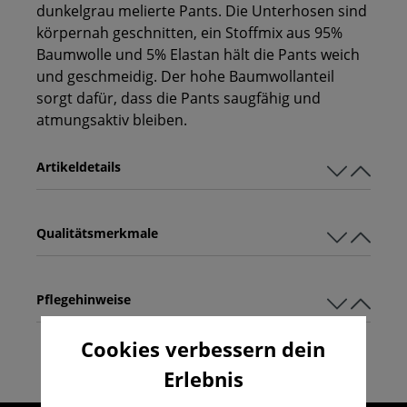
dunkelgrau melierte Pants. Die Unterhosen sind
körpernah geschnitten, ein Stoffmix aus 95%
Baumwolle und 5% Elastan hält die Pants weich
und geschmeidig. Der hohe Baumwollanteil
sorgt dafür, dass die Pants saugfähig und
atmungsaktiv bleiben.
Artikeldetails
Qualitätsmerkmale
Pflegehinweise
Cookies verbessern dein
Erlebnis