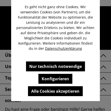
Es geht nicht ganz ohne Cookies. Wir
verwenden Cookies (von Partnern), um die
Umfangreicher Kundenservice
Funktionalität der Website zu optimieren, die
Kauf auf Rechnung
Leistung zu analysieren und dir ein
personalisiertes Erlebnis zu bieten. Wir achten
Kostenloser Versand ab 29,-€
auf deine Privatsphäre und geben dir, die
Lieferzeit 1-3 Werktage
Möglichkeit die Cookies individuell zu
konfigurieren. Weitere Informationen findest
30 Tage kostenlose Retoure
du in der
Datenschutzerklärung
Über Uns
Unsere Marken
Nur technisch notwendige
Top Kategorien
Konfigurieren
Service & FAQ
Alle Cookies akzeptieren
KONTAKT
Du hast eine Frage oder benötigst Hilfe? Gerne helfen