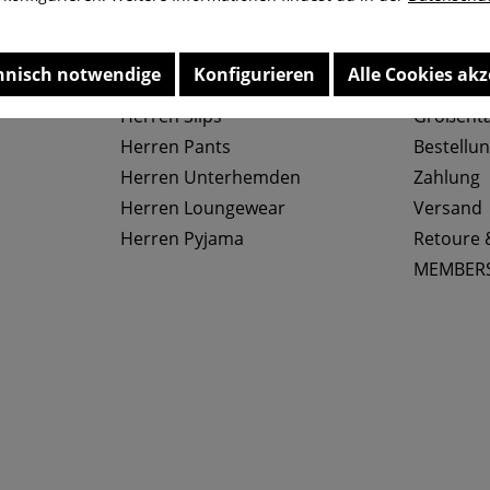
hnisch notwendige
Konfigurieren
Alle Cookies akz
Top Kategorien
Service
Herren Slips
Größenta
Herren Pants
Bestellu
Herren Unterhemden
Zahlung
Herren Loungewear
Versand
Herren Pyjama
Retoure 
MEMBER