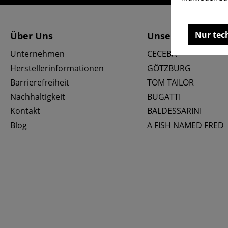
Nur tec
Über Uns
Unsere Marken
Unternehmen
CECEBA
Herstellerinformationen
GÖTZBURG
Barrierefreiheit
TOM TAILOR
Nachhaltigkeit
BUGATTI
Kontakt
BALDESSARINI
Blog
A FISH NAMED FRED