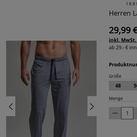
Herren L
29,99 
inkl. MwSt.
ab 29.- € i
Produktn
Größe
48
5
Menge