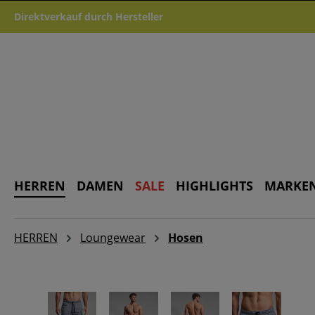
m Hauptinhalt springen
Zur Suche springen
Zur Hauptnavigation springen
Direktverkauf durch Hersteller
HERREN
DAMEN
SALE
HIGHLIGHTS
MARKE
HERREN
Loungewear
Hosen