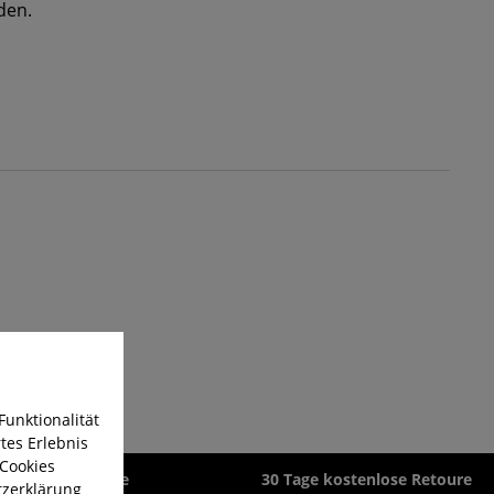
den.
Funktionalität
tes Erlebnis
 Cookies
zeit 1-3 Werktage
30 Tage kostenlose Retoure
zerklärung