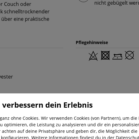
nicht gebügelt wer
er Couch oder
nk schnelltrocknender
t über eine praktische
Pflegehinweise
yester
 verbessern dein Erlebnis
 ganz ohne Cookies. Wir verwenden Cookies (von Partnern), um die 
u optimieren, die Leistung zu analysieren und dir ein personalisier
r achten auf deine Privatsphäre und geben dir, die Möglichkeit die
nung
Kostenloser Versand ab 29,-€
Liefer
u konfigurieren. Weitere Informationen findest du in der
Datenschut