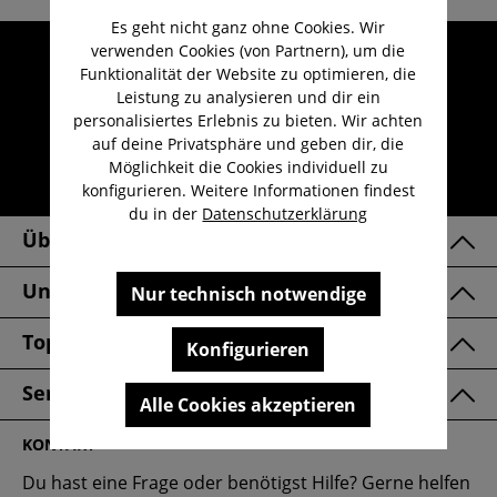
Es geht nicht ganz ohne Cookies. Wir
verwenden Cookies (von Partnern), um die
Umfangreicher Kundenservice
Funktionalität der Website zu optimieren, die
Kauf auf Rechnung
Leistung zu analysieren und dir ein
Kostenloser Versand ab 29,-€
personalisiertes Erlebnis zu bieten. Wir achten
auf deine Privatsphäre und geben dir, die
Lieferzeit 1-3 Werktage
Möglichkeit die Cookies individuell zu
30 Tage kostenlose Retoure
konfigurieren. Weitere Informationen findest
du in der
Datenschutzerklärung
Über Uns
Unsere Marken
Nur technisch notwendige
Top Kategorien
Konfigurieren
Service & FAQ
Alle Cookies akzeptieren
KONTAKT
Du hast eine Frage oder benötigst Hilfe? Gerne helfen