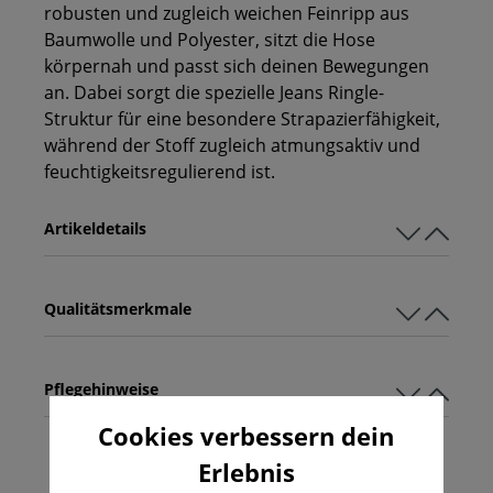
robusten und zugleich weichen Feinripp aus
Baumwolle und Polyester, sitzt die Hose
körpernah und passt sich deinen Bewegungen
an. Dabei sorgt die spezielle Jeans Ringle-
Struktur für eine besondere Strapazierfähigkeit,
während der Stoff zugleich atmungsaktiv und
feuchtigkeitsregulierend ist.
Artikeldetails
Qualitätsmerkmale
Pflegehinweise
Cookies verbessern dein
Erlebnis