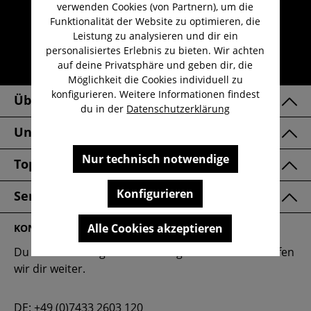
Kauf auf Rechnung
verwenden Cookies (von Partnern), um die
Funktionalität der Website zu optimieren, die
Kostenloser Versand ab 29,-€
Leistung zu analysieren und dir ein
Lieferzeit 1-3 Werktage
personalisiertes Erlebnis zu bieten. Wir achten
auf deine Privatsphäre und geben dir, die
30 Tage kostenlose Retoure
Möglichkeit die Cookies individuell zu
konfigurieren. Weitere Informationen findest
Über Uns
du in der
Datenschutzerklärung
Unsere Marken
Nur technisch notwendige
Top Kategorien
Konfigurieren
Service & FAQ
Alle Cookies akzeptieren
KONTAKT
Du hast eine Frage oder benötigst Hilfe? Gerne helfen
wir dir weiter.
DE:
+49 (0)7433 2603 120