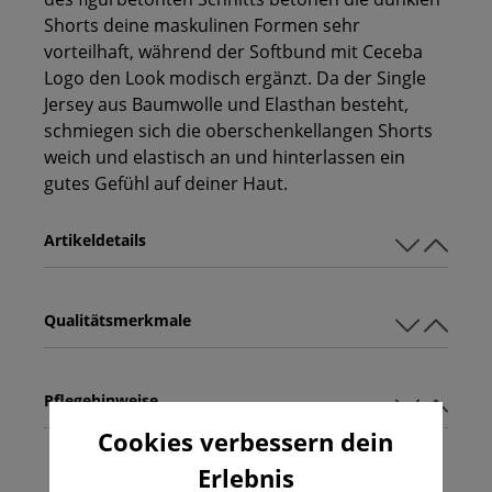
Shorts deine maskulinen Formen sehr
vorteilhaft, während der Softbund mit Ceceba
Logo den Look modisch ergänzt. Da der Single
Jersey aus Baumwolle und Elasthan besteht,
schmiegen sich die oberschenkellangen Shorts
weich und elastisch an und hinterlassen ein
gutes Gefühl auf deiner Haut.
Artikeldetails
Qualitätsmerkmale
Pflegehinweise
Cookies verbessern dein
Erlebnis