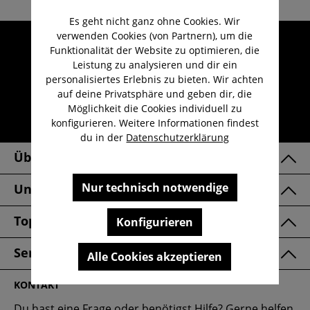
Es geht nicht ganz ohne Cookies. Wir
verwenden Cookies (von Partnern), um die
Umfangreicher Kundenservice
Funktionalität der Website zu optimieren, die
Kauf auf Rechnung
Leistung zu analysieren und dir ein
personalisiertes Erlebnis zu bieten. Wir achten
Kostenloser Versand ab 29,-€
auf deine Privatsphäre und geben dir, die
Lieferzeit 1-3 Werktage
Möglichkeit die Cookies individuell zu
konfigurieren. Weitere Informationen findest
30 Tage kostenlose Retoure
du in der
Datenschutzerklärung
Über Uns
Nur technisch notwendige
Unsere Marken
Top Kategorien
Konfigurieren
Service & FAQ
Alle Cookies akzeptieren
KONTAKT
Du hast eine Frage oder benötigst Hilfe? Gerne helfen