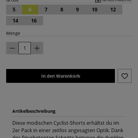
5
6
7
8
9
10
12
14
16
Menge
In den Warenkorb
Artikelbeschreibung
Diese modischen Cyclist-Shorts erhältst du im
2er Pack in einer zeitlos angesagten Optik. Dank
des figurbetonten Schnitts betonen die dunklen