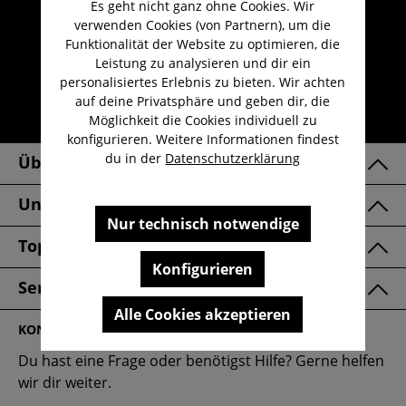
Es geht nicht ganz ohne Cookies. Wir
Umfangreicher Kundenservice
verwenden Cookies (von Partnern), um die
Kauf auf Rechnung
Funktionalität der Website zu optimieren, die
Leistung zu analysieren und dir ein
Kostenloser Versand ab 29,-€
personalisiertes Erlebnis zu bieten. Wir achten
Lieferzeit 1-3 Werktage
auf deine Privatsphäre und geben dir, die
Möglichkeit die Cookies individuell zu
30 Tage kostenlose Retoure
konfigurieren. Weitere Informationen findest
du in der
Datenschutzerklärung
Über Uns
Unsere Marken
Nur technisch notwendige
Top Kategorien
Konfigurieren
Service & FAQ
Alle Cookies akzeptieren
KONTAKT
Du hast eine Frage oder benötigst Hilfe? Gerne helfen
wir dir weiter.