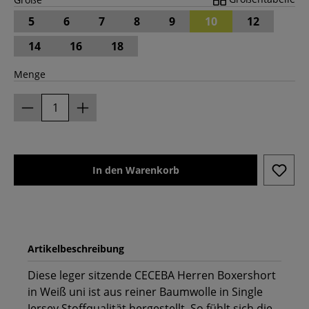
5
6
7
8
9
10
12
14
16
18
Menge
In den Warenkorb
Artikelbeschreibung
Diese leger sitzende CECEBA Herren Boxershort
in Weiß uni ist aus reiner Baumwolle in Single
Jersey Stoffqualität hergestellt. So fühlt sich die