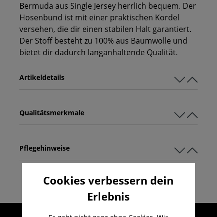
Bermuda aus Single Jersey herrlich bequem. Der
Hosenbund ist mit einer praktischen Kordel
versehen, die dir einen stabilen Halt garantiert.
Der Stoff besteht zu 100% aus Baumwolle und
bietet dir dadurch langanhaltende Qualität.
Artikeldetails
Qualitätsmerkmale
Pflegehinweise
Cookies verbessern dein
Erlebnis
Umfangreicher Kundenservice