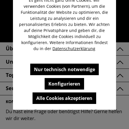
Es geht nicht ganz ohne Cookies. Wir
verwenden Cookies (von Partnern), um die
Kauf auf Rechnung
Funktionalität der Website zu optimieren, die
Kostenloser Versand ab 29,-€
Leistung zu analysieren und dir ein
personalisiertes Erlebnis zu bieten. Wir achten
Lieferzeit 1-3 Werktage
auf deine Privatsphäre und geben dir, die
30 Tage kostenlose Retoure
Möglichkeit die Cookies individuell zu
konfigurieren. Weitere Informationen findest
Über Uns
du in der
Datenschutzerklärung
Unsere Marken
Nur technisch notwendige
Top Kategorien
Konfigurieren
Service & FAQ
Alle Cookies akzeptieren
KONTAKT
Du hast eine Frage oder benötigst Hilfe? Gerne helfen
wir dir weiter.