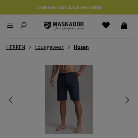
Zum Hauptinhalt springen
Direktverkauf durch Hersteller
HERREN
Loungewear
Hosen