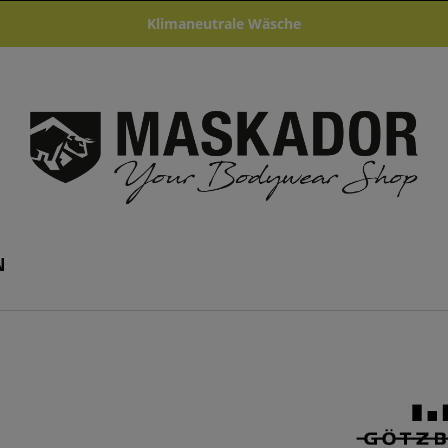
Klimaneutrale Wäsche
N