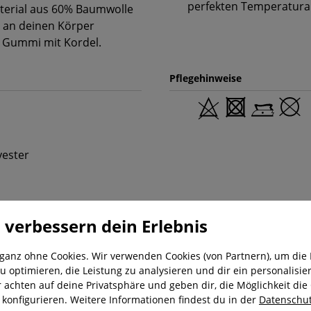
perfekten Temperaturau
aterial aus 60% Baumwolle
 an deinen Körper
m Gummi mit Kordel.
Pflegehinweise
yester
 verbessern dein Erlebnis
 ganz ohne Cookies. Wir verwenden Cookies (von Partnern), um die 
u optimieren, die Leistung zu analysieren und dir ein personalisier
r achten auf deine Privatsphäre und geben dir, die Möglichkeit die
nung
Kostenloser Versand ab 29,-€
Liefer
u konfigurieren. Weitere Informationen findest du in der
Datenschut