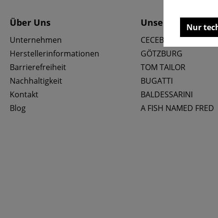
Über Uns
Unsere Marken
Nur tec
Unternehmen
CECEBA
Herstellerinformationen
GÖTZBURG
Barrierefreiheit
TOM TAILOR
Nachhaltigkeit
BUGATTI
Kontakt
BALDESSARINI
Blog
A FISH NAMED FRED