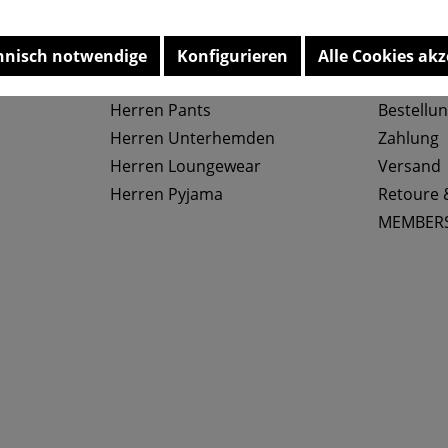
Top Kategorien
Service
hnisch notwendige
Konfigurieren
Alle Cookies akz
Herren Slips
Größenta
Herren Pants
Bestellu
Herren Unterhemden
Zahlung
Herren Loungewear
Versand
Herren Pyjama
Retoure 
MEMBER