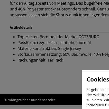
für den Alltag abseits von Meetings. Das bügelfreie M
und 40% Polyester trocknet besonders schnell. Genau
anpassen lassen sich die Shorts dank innenliegende
Artikeldetails
Top Herren Bermuda der Marke: GÖTZBURG
Passform: regular fit / Leibhöhe: normal
Materialkonstruktion: Single Jersey
Stoffzusammensetzung: 60% Baumwolle, 40% Pol
Packungsinhalt: 1er Pack
Cookies
Es geht nicht
der Website z
zu bieten. Wi
Umfangreicher Kundenservice
Kauf auf Rech
individuell z