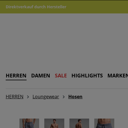
m Hauptinhalt springen
Zur Suche springen
Zur Hauptnavigation springen
Direktverkauf durch Hersteller
HERREN
DAMEN
SALE
HIGHLIGHTS
MARKE
HERREN
Loungewear
Hosen