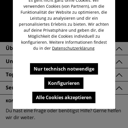
Es geht nicht ganz ohne Cookies. Wir
verwenden Cookies (von Partnern), um die
Kauf auf Rechnung
Funktionalität der Website zu optimieren, die
Kostenloser Versand ab 29,-€
Leistung zu analysieren und dir ein
personalisiertes Erlebnis zu bieten. Wir achten
Lieferzeit 1-3 Werktage
auf deine Privatsphäre und geben dir, die
30 Tage kostenlose Retoure
Möglichkeit die Cookies individuell zu
konfigurieren. Weitere Informationen findest
Über Uns
du in der
Datenschutzerklärung
Unsere Marken
Nur technisch notwendige
Top Kategorien
Konfigurieren
Service & FAQ
Alle Cookies akzeptieren
KONTAKT
Du hast eine Frage oder benötigst Hilfe? Gerne helfen
wir dir weiter.