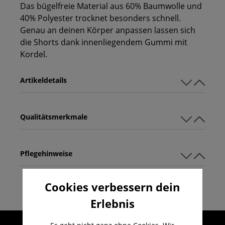
Das bügelfreie Material aus 60% Baumwolle und
40% Polyester trocknet besonders schnell.
Genau an deinen Körper anpassen lassen sich
die Shorts dank innenliegendem Gummi mit
Kordel.
Artikeldetails
Qualitätsmerkmale
Pflegehinweise
Cookies verbessern dein
Erlebnis
Umfangreicher Kundenservice