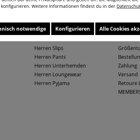
u konfigurieren. Weitere Informationen findest du in der
Datenschut
nung
Kostenloser Versand ab 29,-€
Liefer
hnisch notwendige
Konfigurieren
Alle Cookies akz
Top Kategorien
Service
Herren Slips
Größenta
Herren Pants
Bestellu
Herren Unterhemden
Zahlung
Herren Loungewear
Versand
Herren Pyjama
Retoure 
MEMBER