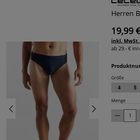
Herren B
19,99 
inkl. MwSt.
ab 29.- € i
Produktn
Größe
4
5
Menge