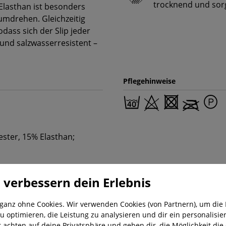
trocknend und sor
Elasthan ist besonders
umdrehen. Gleichzeitig
odass sich der Slip jeder
und salzwasserresistent –
Pflegehinweise
ster, 15% Elasthan;
 verbessern dein Erlebnis
 ganz ohne Cookies. Wir verwenden Cookies (von Partnern), um die 
u optimieren, die Leistung zu analysieren und dir ein personalisier
r achten auf deine Privatsphäre und geben dir, die Möglichkeit die