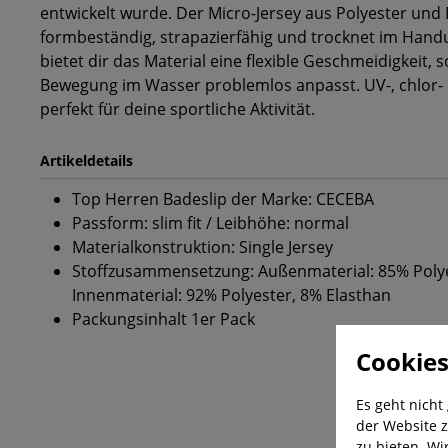
entwickelt wurde. Der Micro-Jersey aus Polyester und 
formbeständig, strapazierfähig und trocknet im Hand
bietet dir das Material eine flexible Geschmeidigkeit, s
Bewegung im Wasser problemlos anpasst. UV-, chlor- 
perfekt für deine sportliche Aktivität.
Artikeldetails
Top Herren Badeslip der Marke: CECEBA
Passform: slim fit / Leibhöhe: normal
Materialkonstruktion: Single Jersey
Stoffzusammensetzung: Außenmaterial: 85% Polye
Innenmaterial: 92% Polyester, 8% Elasthan
Packungsinhalt 1er Pack
Cookies
Es geht nicht
der Website z
zu bieten. Wi