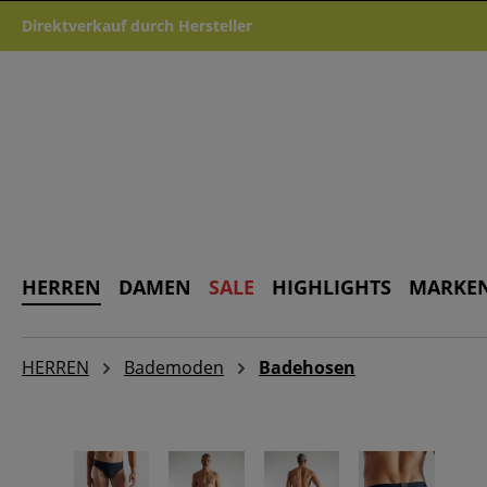
m Hauptinhalt springen
Zur Suche springen
Zur Hauptnavigation springen
Direktverkauf durch Hersteller
HERREN
DAMEN
SALE
HIGHLIGHTS
MARKE
HERREN
Bademoden
Badehosen