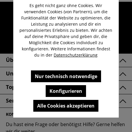
Es geht nicht ganz ohne Cookies. Wir
Umfangreicher Kundenservice
verwenden Cookies (von Partnern), um die
Funktionalität der Website zu optimieren, die
Kauf auf Rechnung
Leistung zu analysieren und dir ein
Kostenloser Versand ab 29,-€
personalisiertes Erlebnis zu bieten. Wir achten
auf deine Privatsphäre und geben dir, die
Lieferzeit 1-3 Werktage
Möglichkeit die Cookies individuell zu
30 Tage kostenlose Retoure
konfigurieren. Weitere Informationen findest
du in der
Datenschutzerklärung
Über Uns
Unsere Marken
Nur technisch notwendige
Top Kategorien
Konfigurieren
Service & FAQ
Alle Cookies akzeptieren
KONTAKT
Du hast eine Frage oder benötigst Hilfe? Gerne helfen
wir dir weiter.