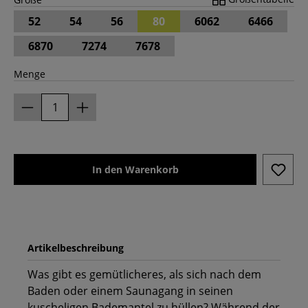
52
54
56
80
6062
6466
6870
7274
7678
Menge
In den Warenkorb
Artikelbeschreibung
Was gibt es gemütlicheres, als sich nach dem
Baden oder einem Saunagang in seinen
kuscheligen Bademantel zu hüllen? Während der