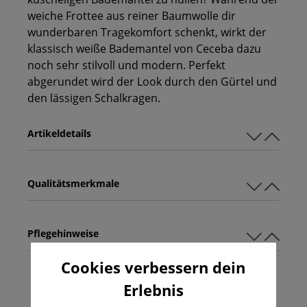
weiche Frottee aus reiner Baumwolle dir
wunderbaren Tragekomfort schenkt, wirkt der
klassisch weiße Bademantel von Ceceba dazu
noch sehr stilvoll und modern. Perfekt
abgerundet wird der Look durch den Gürtel und
den lässigen Schalkragen.
Artikeldetails
Qualitätsmerkmale
Pflegehinweise
Cookies verbessern dein
Erlebnis