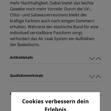
mehr Nachhaltigkeit. Dabei bietet das leichte
Gewebe noch mehr Vorteile: Durch die UV-,
Chlor- und Salzwasserresistenz bleibt der
kräftige Farbton auch nach einigen Sommern
erhalten. Während der elastische Bund für eine
individuell verstellbare Passform sorgt,
verhindert das Air Leak System ein Aufblähen
der Badeshorts.
Artikeldetails
Qualitätsmerkmale
Pflegehinweise
Cookies verbessern dein
Erlebnis