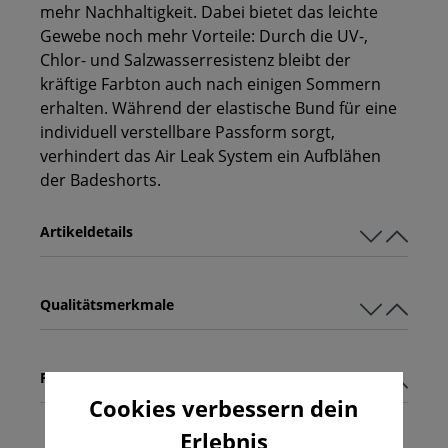
mehr Nachhaltigkeit. Dabei bietet das leichte
Gewebe noch mehr Vorteile: Durch die UV-,
Chlor- und Salzwasserresistenz bleibt der
kräftige Farbton auch nach einigen Sommern
erhalten. Während der elastische Bund für eine
individuell verstellbare Passform sorgt,
verhindert das Air Leak System ein Aufblähen
der Badeshorts.
Artikeldetails
Qualitätsmerkmale
Pflegehinweise
Cookies verbessern dein
Erlebnis