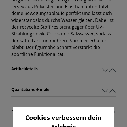
Jersey aus Polyester und Elasthan unterstützt
deine Bewegungsabläufe perfekt und lässt dich
widerstandslos durchs Wasser gleiten. Dabei ist
der recycelte Stoff resistent gegenüber UV-
Strahlung sowie Chlor- und Salzwasser, sodass
der satte Farbton mehrere Sommer erhalten
bleibt. Der figurnahe Schnitt verstärkt die
sportliche Funktionalität.
Artikeldetails
Qualitätsmerkmale
Pflegehinweise
Cookies verbessern dein
Erlebnis