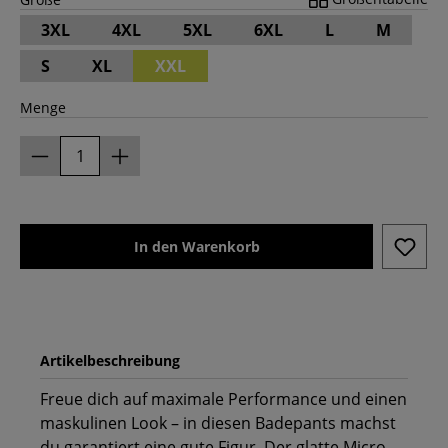
3XL
4XL
5XL
6XL
L
M
S
XL
XXL
Menge
In den Warenkorb
Artikelbeschreibung
Freue dich auf maximale Performance und einen
maskulinen Look – in diesen Badepants machst
du garantiert eine gute Figur. Der glatte Micro-