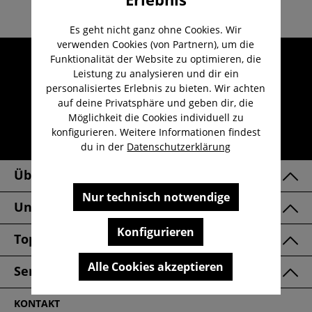
Es geht nicht ganz ohne Cookies. Wir
verwenden Cookies (von Partnern), um die
Umfangreicher Kundenservice
Funktionalität der Website zu optimieren, die
Leistung zu analysieren und dir ein
Kauf auf Rechnung
personalisiertes Erlebnis zu bieten. Wir achten
Kostenloser Versand ab 29,-€
auf deine Privatsphäre und geben dir, die
Möglichkeit die Cookies individuell zu
Lieferzeit 1-3 Werktage
konfigurieren. Weitere Informationen findest
30 Tage kostenlose Retoure
du in der
Datenschutzerklärung
Über Uns
Nur technisch notwendige
Unsere Marken
Konfigurieren
Top Kategorien
Alle Cookies akzeptieren
Service & FAQ
KONTAKT