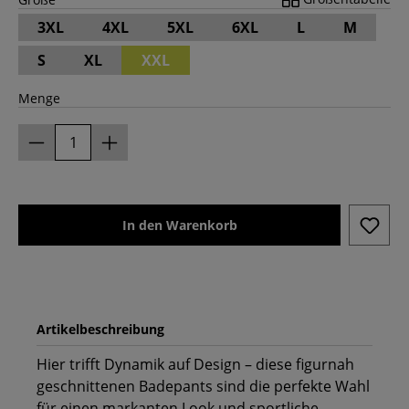
3XL
4XL
5XL
6XL
L
M
S
XL
XXL
Menge
In den Warenkorb
Artikelbeschreibung
Hier trifft Dynamik auf Design – diese figurnah
geschnittenen Badepants sind die perfekte Wahl
für einen markanten Look und sportliche