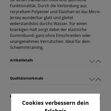
Funktionalität. Durch die Verbindung aus
recyceltem Polyester und Elasthan ist das Micro-
Jersey wunderbar glatt und gleitet
widerstandslos durchs Wasser. Für einen
knackigen Halt sorgt dabei der elastische
Gummibund; ganz ohne Einschneiden oder
unangenehmes Verrutschen. Ideal für dein
Schwimmtraining.
Artikeldetails
Qualitätsmerkmale
Pflegehinweise
Cookies verbessern dein
Erlebnis