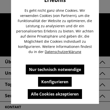
Es geht nicht ganz ohne Cookies. Wir
verwenden Cookies (von Partnern), um die
Umfangreicher Kundenservice
Funktionalität der Website zu optimieren, die
Leistung zu analysieren und dir ein
Kauf auf Rechnung
personalisiertes Erlebnis zu bieten. Wir achten
Kostenloser Versand ab 29,-€
auf deine Privatsphäre und geben dir, die
Möglichkeit die Cookies individuell zu
Lieferzeit 1-3 Werktage
konfigurieren. Weitere Informationen findest
30 Tage kostenlose Retoure
du in der
Datenschutzerklärung
Über Uns
Nur technisch notwendige
Unsere Marken
Konfigurieren
Top Kategorien
Alle Cookies akzeptieren
Service & FAQ
KONTAKT