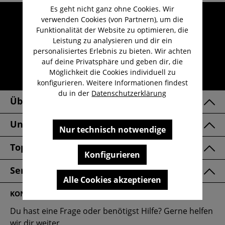
Es geht nicht ganz ohne Cookies. Wir
Umfangreicher Kundenservice
verwenden Cookies (von Partnern), um die
Funktionalität der Website zu optimieren, die
Kauf auf Rechnung
Leistung zu analysieren und dir ein
Kostenloser Versand ab 29,-€
personalisiertes Erlebnis zu bieten. Wir achten
auf deine Privatsphäre und geben dir, die
Lieferzeit 1-3 Werktage
Möglichkeit die Cookies individuell zu
30 Tage kostenlose Retoure
konfigurieren. Weitere Informationen findest
du in der
Datenschutzerklärung
Über Uns
Unsere Marken
Nur technisch notwendige
Top Kategorien
Konfigurieren
Service & FAQ
Alle Cookies akzeptieren
KONTAKT
Du hast eine Frage oder benötigst Hilfe? Gerne helfen
wir dir weiter.