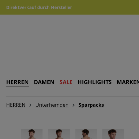
m Hauptinhalt springen
Zur Suche springen
Zur Hauptnavigation springen
Direktverkauf durch Hersteller
HERREN
DAMEN
SALE
HIGHLIGHTS
MARKE
HERREN
Unterhemden
Sparpacks