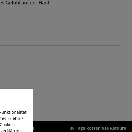
es Gefühl auf der Haut.
Funktionalität
tes Erlebnis
 Cookies
zeit 1-3 Werktage
30 Tage kostenlose Retoure
zerklärung