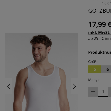
GÖTZBUR
17,99 
inkl. MwSt.
ab 29.- € i
Produktn
Größe
5
6
Menge