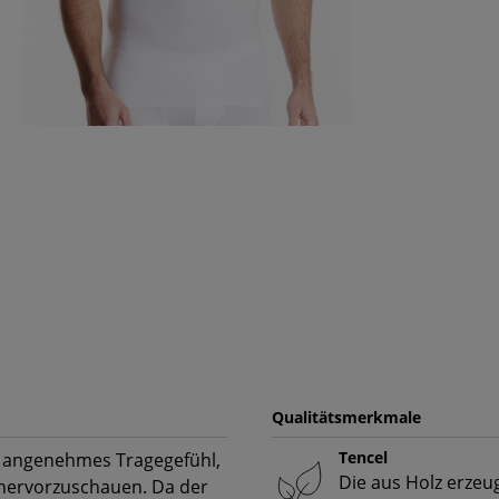
Qualitätsmerkmale
Tencel
in angenehmes Tragegefühl,
Die aus Holz erzeu
hervorzuschauen. Da der