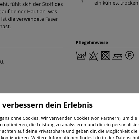
ein kühles, trocken
ht, fühlt sich der Stoff des
auf deiner Haut an, was
ist die verwendete Faser
hast.
Pflegehinweise
tt
 verbessern dein Erlebnis
 ganz ohne Cookies. Wir verwenden Cookies (von Partnern), um die 
u optimieren, die Leistung zu analysieren und dir ein personalisier
r achten auf deine Privatsphäre und geben dir, die Möglichkeit die
nung
Kostenloser Versand ab 29,-€
Liefer
u konfigurieren. Weitere Informationen findest du in der
Datenschut