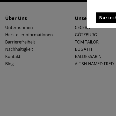
Nur tec
Über Uns
Unsere Marken
Unternehmen
CECEBA
Herstellerinformationen
GÖTZBURG
Barrierefreiheit
TOM TAILOR
Nachhaltigkeit
BUGATTI
Kontakt
BALDESSARINI
Blog
A FISH NAMED FRED