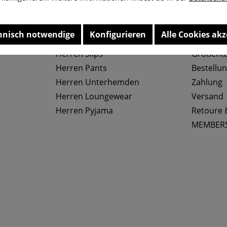
hnisch notwendige
Konfigurieren
Alle Cookies akz
Top Kategorien
Service
Herren Slips
Größenta
Herren Pants
Bestellu
Herren Unterhemden
Zahlung
Herren Loungewear
Versand
Herren Pyjama
Retoure 
MEMBER