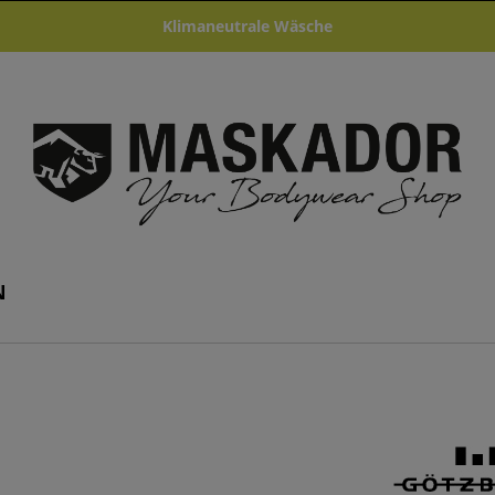
Klimaneutrale Wäsche
N