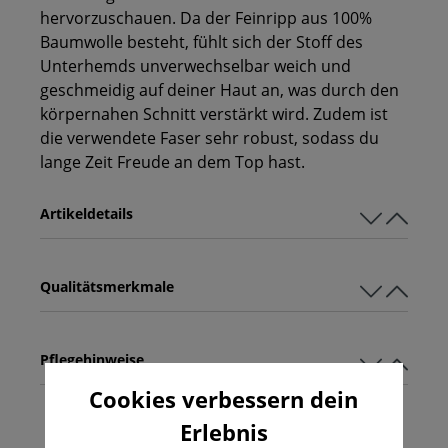
hervorzuschauen. Da der Feinripp aus 100%
Baumwolle besteht, fühlt sich der Stoff des
Unterhemds unverwechselbar weich und
geschmeidig auf deiner Haut an, was durch den
körpernahen Schnitt verstärkt wird. Zudem ist
die verwendete Faser sehr robust, sodass du
lange Zeit Freude an dem Top hast.
Artikeldetails
Qualitätsmerkmale
Pflegehinweise
Cookies verbessern dein
Erlebnis