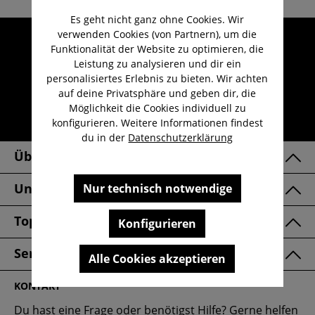
Es geht nicht ganz ohne Cookies. Wir
verwenden Cookies (von Partnern), um die
Umfangreicher Kundenservice
Funktionalität der Website zu optimieren, die
Kauf auf Rechnung
Leistung zu analysieren und dir ein
personalisiertes Erlebnis zu bieten. Wir achten
Kostenloser Versand ab 29,-€
auf deine Privatsphäre und geben dir, die
Lieferzeit 1-3 Werktage
Möglichkeit die Cookies individuell zu
konfigurieren. Weitere Informationen findest
30 Tage kostenlose Retoure
du in der
Datenschutzerklärung
Über Uns
Unsere Marken
Nur technisch notwendige
Top Kategorien
Konfigurieren
Service & FAQ
Alle Cookies akzeptieren
KONTAKT
Du hast eine Frage oder benötigst Hilfe? Gerne helfen