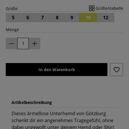
Größentabelle
Größe
5
6
7
8
9
10
12
Menge
In den Warenkorb
Artikelbeschreibung
Dieses ärmellose Unterhemd von Götzburg
schenkt dir ein angenehmes Tragegefühl, ohne
dabei ungewollt unter deinem Hemd oder Shirt