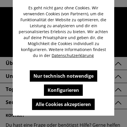
Es geht nicht ganz ohne Cookies. Wir
verwenden Cookies (von Partnern), um die
Umfangreicher Kundenservice
Funktionalität der Website zu optimieren, die
Kauf auf Rechnung
Leistung zu analysieren und dir ein
personalisiertes Erlebnis zu bieten. Wir achten
Kostenloser Versand ab 29,-€
auf deine Privatsphäre und geben dir, die
Lieferzeit 1-3 Werktage
Möglichkeit die Cookies individuell zu
konfigurieren. Weitere Informationen findest
30 Tage kostenlose Retoure
du in der
Datenschutzerklärung
Über Uns
Unsere Marken
Nur technisch notwendige
Top Kategorien
Konfigurieren
Service & FAQ
Alle Cookies akzeptieren
KONTAKT
Du hast eine Frage oder benötigst Hilfe? Gerne helfen