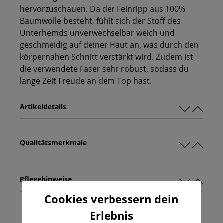
hervorzuschauen. Da der Feinripp aus 100%
Baumwolle besteht, fühlt sich der Stoff des
Unterhemds unverwechselbar weich und
geschmeidig auf deiner Haut an, was durch den
körpernahen Schnitt verstärkt wird. Zudem ist
die verwendete Faser sehr robust, sodass du
lange Zeit Freude an dem Top hast.
Artikeldetails
Qualitätsmerkmale
Pflegehinweise
Cookies verbessern dein
Erlebnis