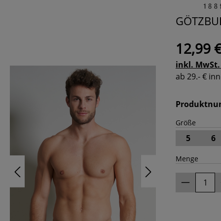
GÖTZBUR
12,99 
inkl. MwSt.
ab 29.- € i
Produktn
Größe
5
6
Menge