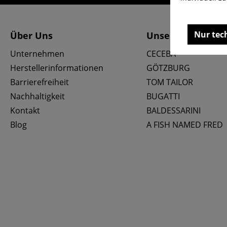
Nur tec
Über Uns
Unsere Marken
Unternehmen
CECEBA
Herstellerinformationen
GÖTZBURG
Barrierefreiheit
TOM TAILOR
Nachhaltigkeit
BUGATTI
Kontakt
BALDESSARINI
Blog
A FISH NAMED FRED