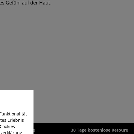
es Gefühl auf der Haut.
Funktionalität
tes Erlebnis
 Cookies
zeit 1-3 Werktage
30 Tage kostenlose Retoure
zerklärung