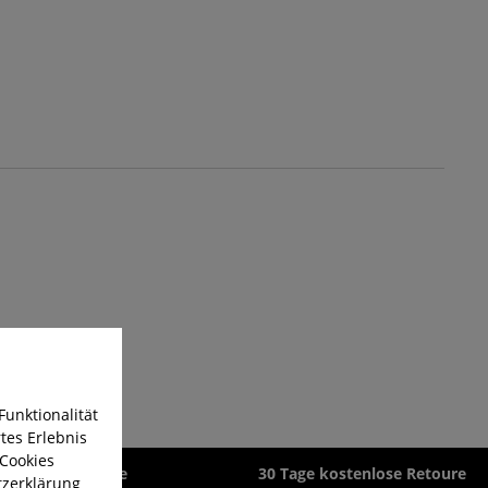
Funktionalität
tes Erlebnis
 Cookies
zeit 1-3 Werktage
30 Tage kostenlose Retoure
zerklärung