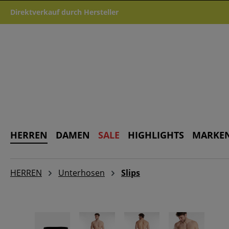
m Hauptinhalt springen
Zur Suche springen
Zur Hauptnavigation springen
Direktverkauf durch Hersteller
HERREN
DAMEN
SALE
HIGHLIGHTS
MARKE
HERREN
Unterhosen
Slips