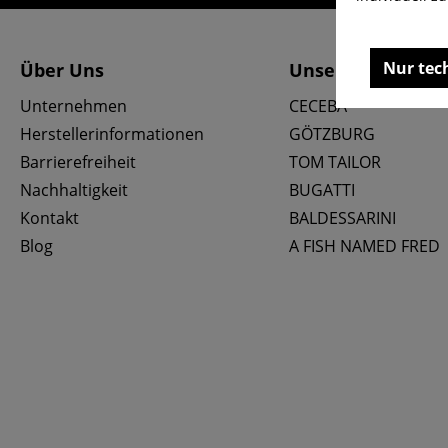
Nur tec
Über Uns
Unsere Marken
Unternehmen
CECEBA
Herstellerinformationen
GÖTZBURG
Barrierefreiheit
TOM TAILOR
Nachhaltigkeit
BUGATTI
Kontakt
BALDESSARINI
Blog
A FISH NAMED FRED