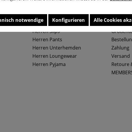
hnisch notwendige
Konfigurieren
Alle Cookies akz
Top Kategorien
Service
Herren Slips
Größenta
Herren Pants
Bestellu
Herren Unterhemden
Zahlung
Herren Loungewear
Versand
Herren Pyjama
Retoure 
MEMBER