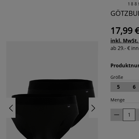
GÖTZBURG
17,99 
inkl. MwSt.
ab 29.- € i
Produktn
Größe
5
6
Menge