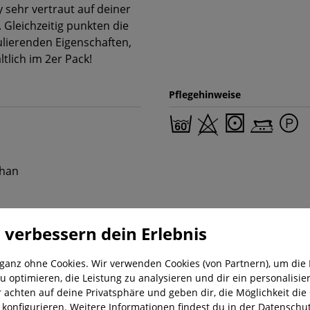
y sehr vertraut auf deiner
. Gleichzeitig punkten die
ulierenden Eigenschaften,
ltlich im 2er Pack!
Pflegehinweise
than
 verbessern dein Erlebnis
 ganz ohne Cookies. Wir verwenden Cookies (von Partnern), um die 
u optimieren, die Leistung zu analysieren und dir ein personalisier
r achten auf deine Privatsphäre und geben dir, die Möglichkeit die
nung
Kostenloser Versand ab 29,-€
Liefer
u konfigurieren. Weitere Informationen findest du in der
Datenschut