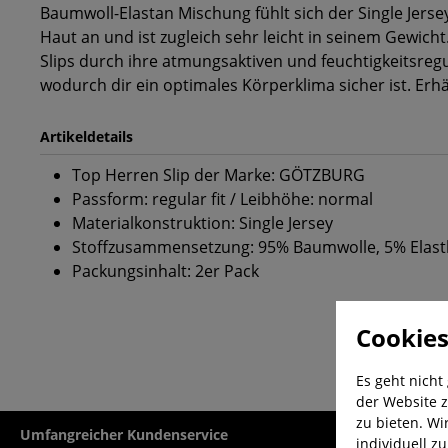
Baumwoll-Elastan Mischung fühlt sich der Single Jerse
Haut an und ist zugleich sehr leicht in seinem Gewicht
Slips durch ihre atmungsaktiven und feuchtigkeitsreg
wodurch dir ein optimales Körperklima sicher ist. Erhä
Artikeldetails
Top Herren Slip der Marke: GÖTZBURG
Passform: regular fit / Leibhöhe: normal
Materialkonstruktion: Single Jersey
Stoffzusammensetzung: 95% Baumwolle, 5% Elas
Packungsinhalt: 2er Pack
Cookies
Es geht nicht
der Website z
zu bieten. Wi
Umfangreicher Kundenservice
Kauf auf Rech
individuell z