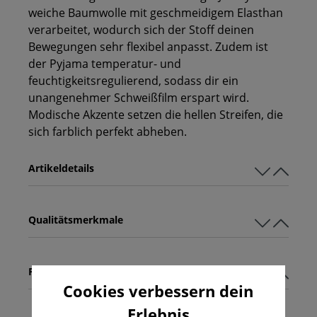
weiche Baumwolle mit geschmeidigem Elasthan
verarbeitet, wodurch sich der Stoff deinen
Bewegungen sehr flexibel anpasst. Zudem ist
der Pyjama temperatur- und
feuchtigkeitsregulierend, sodass dir ein
unangenehmer Schweißfilm erspart wird.
Modische Akzente setzen die hellen Streifen, die
sich farblich perfekt abheben.
Artikeldetails
Qualitätsmerkmale
Pflegehinweise
Cookies verbessern dein
Erlebnis