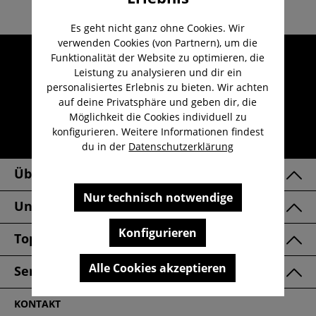
Es geht nicht ganz ohne Cookies. Wir
verwenden Cookies (von Partnern), um die
Umfangreicher Kundenservice
Funktionalität der Website zu optimieren, die
Leistung zu analysieren und dir ein
Kauf auf Rechnung
personalisiertes Erlebnis zu bieten. Wir achten
Kostenloser Versand ab 29,-€
auf deine Privatsphäre und geben dir, die
Möglichkeit die Cookies individuell zu
Lieferzeit 1-3 Werktage
konfigurieren. Weitere Informationen findest
30 Tage kostenlose Retoure
du in der
Datenschutzerklärung
Über Uns
Nur technisch notwendige
Unsere Marken
Konfigurieren
Top Kategorien
Alle Cookies akzeptieren
Service & FAQ
KONTAKT