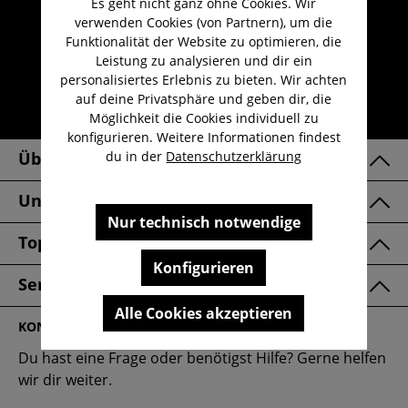
Es geht nicht ganz ohne Cookies. Wir
Umfangreicher Kundenservice
verwenden Cookies (von Partnern), um die
Kauf auf Rechnung
Funktionalität der Website zu optimieren, die
Kostenloser Versand ab 29,-€
Leistung zu analysieren und dir ein
personalisiertes Erlebnis zu bieten. Wir achten
Lieferzeit 1-3 Werktage
auf deine Privatsphäre und geben dir, die
30 Tage kostenlose Retoure
Möglichkeit die Cookies individuell zu
konfigurieren. Weitere Informationen findest
du in der
Datenschutzerklärung
Über Uns
Unsere Marken
Nur technisch notwendige
Top Kategorien
Konfigurieren
Service & FAQ
Alle Cookies akzeptieren
KONTAKT
Du hast eine Frage oder benötigst Hilfe? Gerne helfen
wir dir weiter.