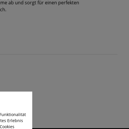
me ab und sorgt für einen perfekten
ch.
Funktionalität
tes Erlebnis
 Cookies