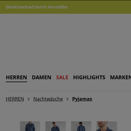
m Hauptinhalt springen
Zur Suche springen
Zur Hauptnavigation springen
Direktverkauf durch Hersteller
HERREN
DAMEN
SALE
HIGHLIGHTS
MARKE
HERREN
Nachtwäsche
Pyjamas