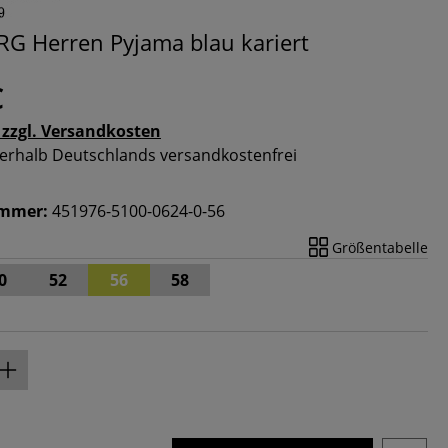
 Herren Pyjama blau kariert
€
 zzgl. Versandkosten
nnerhalb Deutschlands versandkostenfrei
ummer:
451976-5100-0624-0-56
Größentabelle
0
52
56
58