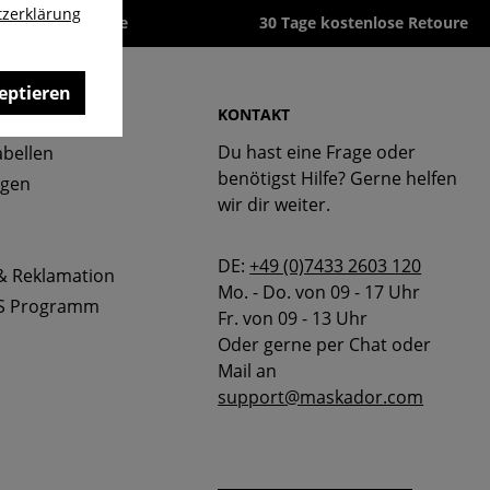
zerklärung
zeit 1-3 Werktage
30 Tage kostenlose Retoure
eptieren
 & FAQ
KONTAKT
Du hast eine Frage oder
bellen
benötigst Hilfe? Gerne helfen
ngen
wir dir weiter.
DE:
+49 (0)7433 2603 120
& Reklamation
Mo. - Do. von 09 - 17 Uhr
S Programm
Fr. von 09 - 13 Uhr
Oder gerne per Chat oder
Mail an
support@maskador.com