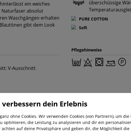
überschüssige Wär
interlässt ein weiches
Temperaturausglei
e Naturfaser absolut
eren Waschgängen erhalten
PURE COTTON
 Blautönen gibt dem Look
Soft
Pflegehinweise
itt: V-Ausschnitt
 verbessern dein Erlebnis
 ganz ohne Cookies. Wir verwenden Cookies (von Partnern), um die 
u optimieren, die Leistung zu analysieren und dir ein personalisier
r achten auf deine Privatsphäre und geben dir, die Möglichkeit die