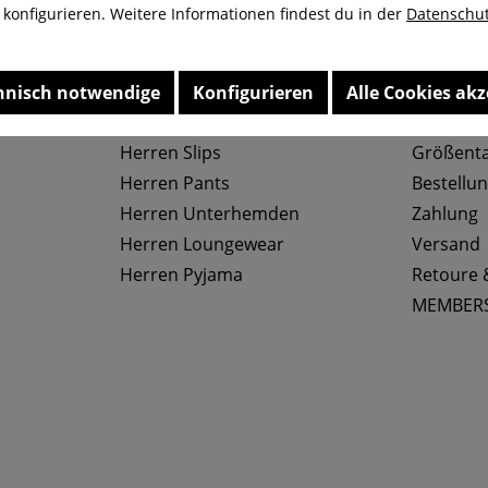
u konfigurieren. Weitere Informationen findest du in der
Datenschut
nung
Kostenloser Versand ab 29,-€
Liefer
hnisch notwendige
Konfigurieren
Alle Cookies akz
Top Kategorien
Service
Herren Slips
Größenta
Herren Pants
Bestellu
Herren Unterhemden
Zahlung
Herren Loungewear
Versand
Herren Pyjama
Retoure 
MEMBER