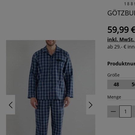
GÖTZBURG
59,99 
inkl. MwSt.
ab 29.- € i
Produktn
Größe
48
5
Menge