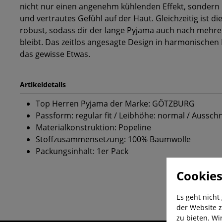
nicht nur einen angenehm kühlenden Effekt, sondern h
und vertrautes Gefühl auf der Haut. Gleichzeitig ist di
robust, sodass dir der lange Pyjama auch nach mehr
bleibt. Das zeitlos angesagte Design in harmonischen
das gewisse Etwas.
Artikeldetails
Top Herren Pyjama der Marke: GÖTZBURG
Passform: regular fit / Leibhöhe: normal / Ausschn
Materialkonstruktion: Popeline
Stoffzusammensetzung: 100% Baumwolle
Packungsinhalt: 1er Pack
Cookies
Es geht nicht
der Website z
zu bieten. Wi