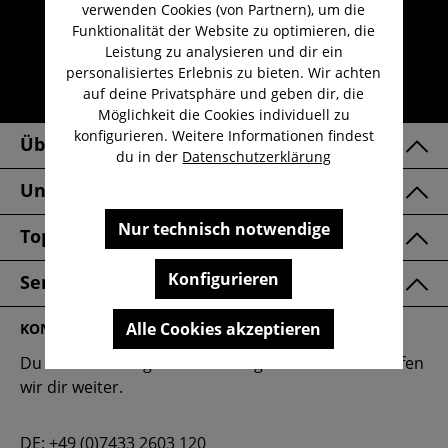
Kauf auf Rechnung
verwenden Cookies (von Partnern), um die
Funktionalität der Website zu optimieren, die
Kostenloser Versand ab 29,-€
Leistung zu analysieren und dir ein
Lieferzeit 1-3 Werktage
personalisiertes Erlebnis zu bieten. Wir achten
auf deine Privatsphäre und geben dir, die
30 Tage kostenlose Retoure
Möglichkeit die Cookies individuell zu
konfigurieren. Weitere Informationen findest
Über Uns
du in der
Datenschutzerklärung
Unsere Marken
Nur technisch notwendige
Top Kategorien
Konfigurieren
Service & FAQ
Alle Cookies akzeptieren
KONTAKT
Du hast eine Frage oder benötigst Hilfe? Gerne helfen
wir dir weiter.
DE:
+49 (0)7433 2603 120