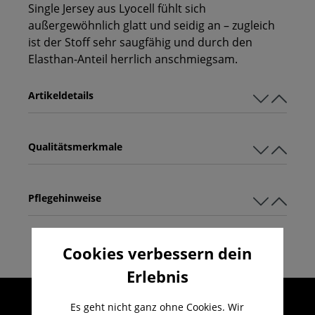
Single Jersey aus Lyocell fühlt sich
außergewöhnlich glatt und seidig an – zugleich
ist der Stoff sehr saugfähig und durch den
Elasthan-Anteil herrlich anschmiegsam.
Artikeldetails
Qualitätsmerkmale
Pflegehinweise
Cookies verbessern dein
Erlebnis
Umfangreicher Kundenservice
Es geht nicht ganz ohne Cookies. Wir