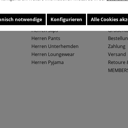
hnisch notwendige
Konfigurieren
Alle Cookies akz
Top Kategorien
Service
Herren Slips
Größenta
Herren Pants
Bestellu
Herren Unterhemden
Zahlung
Herren Loungewear
Versand
Herren Pyjama
Retoure 
MEMBER