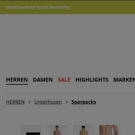
m Hauptinhalt springen
Zur Suche springen
Zur Hauptnavigation springen
Direktverkauf durch Hersteller
HERREN
DAMEN
SALE
HIGHLIGHTS
MARKE
HERREN
Unterhosen
Sparpacks