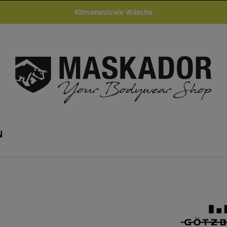
Klimaneutrale Wäsche
N