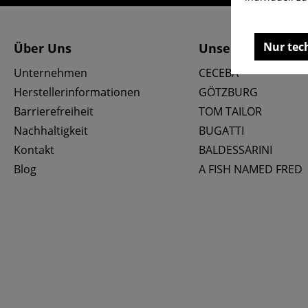
Nur tec
Über Uns
Unsere Marken
Unternehmen
CECEBA
Herstellerinformationen
GÖTZBURG
Barrierefreiheit
TOM TAILOR
Nachhaltigkeit
BUGATTI
Kontakt
BALDESSARINI
Blog
A FISH NAMED FRED