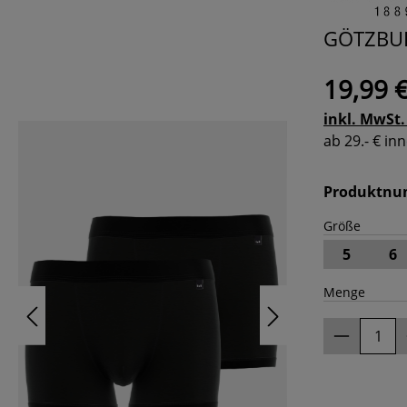
GÖTZBURG
19,99 
inkl. MwSt.
ab 29.- € i
Produktn
Größe
5
6
Menge