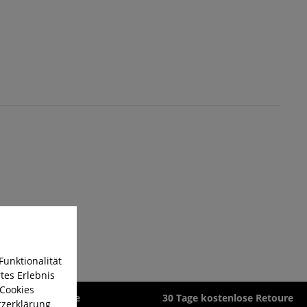
Funktionalität
tes Erlebnis
 Cookies
zeit 1-3 Werktage
30 Tage kostenlose Retoure
zerklärung