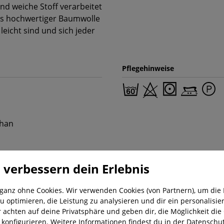
nd weiche Stoff verarbeitet
us hochwertiger Baumwolle
leicht sind und sich jeder
Pflegehinweise
than
 verbessern dein Erlebnis
 ganz ohne Cookies. Wir verwenden Cookies (von Partnern), um die 
u optimieren, die Leistung zu analysieren und dir ein personalisier
r achten auf deine Privatsphäre und geben dir, die Möglichkeit die
nung
Kostenloser Versand ab 29,-€
Liefer
u konfigurieren. Weitere Informationen findest du in der
Datenschut