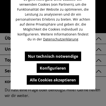
verwenden Cookies (von Partnern), um die
Kauf auf Rechnung
Funktionalität der Website zu optimieren, die
Kostenloser Versand ab 29,-€
Leistung zu analysieren und dir ein
personalisiertes Erlebnis zu bieten. Wir achten
Lieferzeit 1-3 Werktage
auf deine Privatsphäre und geben dir, die
30 Tage kostenlose Retoure
Möglichkeit die Cookies individuell zu
konfigurieren. Weitere Informationen findest
Über Uns
du in der
Datenschutzerklärung
Unsere Marken
Nur technisch notwendige
Top Kategorien
Konfigurieren
Service & FAQ
Alle Cookies akzeptieren
KONTAKT
Du hast eine Frage oder benötigst Hilfe? Gerne helfen
wir dir weiter.