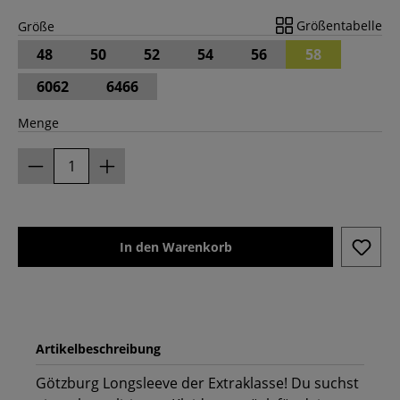
Größentabelle
Größe
48
50
52
54
56
58
6062
6466
Menge
In den Warenkorb
Artikelbeschreibung
Götzburg Longsleeve der Extraklasse! Du suchst