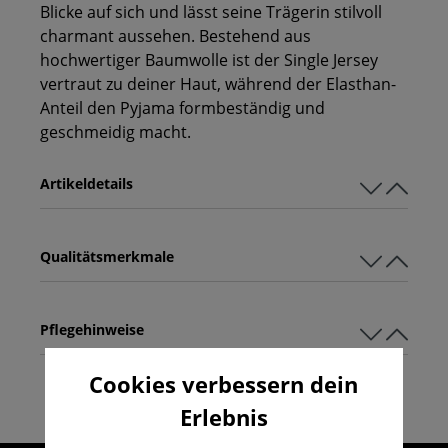
Blicke auf sich und lässt seine Trägerin stilvoll
charmant aussehen. Bestehend aus
hochwertiger Baumwolle ist der Single Jersey
vertraut zu deiner Haut, während der Elasthan-
Anteil den Pyjama formbeständig und
geschmeidig macht.
Artikeldetails
Qualitätsmerkmale
Pflegehinweise
Cookies verbessern dein
Erlebnis