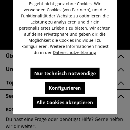
Es geht nicht ganz ohne Cookies. Wir
Umfangreicher Kundenservice
verwenden Cookies (von Partnern), um die
Kauf auf Rechnung
Funktionalität der Website zu optimieren, die
Leistung zu analysieren und dir ein
Kostenloser Versand ab 29,-€
personalisiertes Erlebnis zu bieten. Wir achten
Lieferzeit 1-3 Werktage
auf deine Privatsphäre und geben dir, die
Möglichkeit die Cookies individuell zu
30 Tage kostenlose Retoure
konfigurieren. Weitere Informationen findest
du in der
Datenschutzerklärung
Über Uns
Unsere Marken
Nur technisch notwendige
Top Kategorien
Konfigurieren
Service & FAQ
Alle Cookies akzeptieren
KONTAKT
Du hast eine Frage oder benötigst Hilfe? Gerne helfen
wir dir weiter.