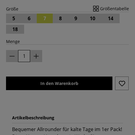
Größentabelle
Größe
5
6
7
8
9
10
14
18
Menge
In den Warenkorb
Artikelbeschreibung
Bequemer Allrounder für kalte Tage im 1er Pack!