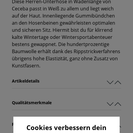
Diese Herren-Unterhose in Wadenlänge von
Ceceba passt in Weiß zu allem und liegt weich
auf der Haut. Innenliegende Gummibündchen
an den Hosenbeinen gewährleisten optimalen
und sicheren Sitz. Hiermit bist du für klirrend
kalte Wintertage oder Wintersportabenteuer
bestens gewappnet. Die hundertprozentige
Baumwolle erhält dank des Rippstrickverfahrens
übrigens hohe Elastizität, ganz ohne Zusatz von
Kunstfasern.
Artikeldetails
Qualitätsmerkmale
Pflegehinweise
Cookies verbessern dein