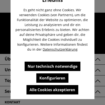
Es geht nicht ganz ohne Cookies. Wir
verwenden Cookies (von Partnern), um die
Umfangreicher Kundenservice
Funktionalität der Website zu optimieren, die
Leistung zu analysieren und dir ein
Kauf auf Rechnung
personalisiertes Erlebnis zu bieten. Wir achten
Kostenloser Versand ab 29,-€
auf deine Privatsphäre und geben dir, die
Möglichkeit die Cookies individuell zu
Lieferzeit 1-3 Werktage
konfigurieren. Weitere Informationen findest
30 Tage kostenlose Retoure
du in der
Datenschutzerklärung
Über Uns
Nur technisch notwendige
Unsere Marken
Konfigurieren
Top Kategorien
Alle Cookies akzeptieren
Service & FAQ
KONTAKT