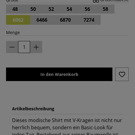
48
50
52
54
56
58
6062
6466
6870
7274
Menge
In den Warenkorb
Artikelbeschreibung
Dieses modische Shirt mit V-Kragen ist nicht nur
herrlich bequem, sondern ein Basic-Look für
jeden Tag. Bestehend aus reiner Baumwolle ist