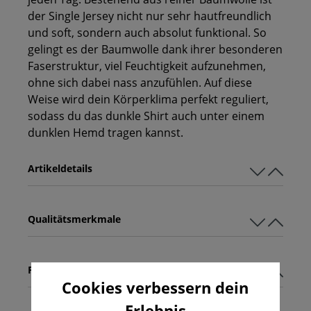
der Single Jersey nicht nur sehr hautfreundlich
und soft, sondern auch absolut funktional. So
gelingt es der Baumwolle dank ihrer besonderen
Faserstruktur, viel Feuchtigkeit aufzunehmen,
ohne sich dabei nass anzufühlen. Auf diese
Weise wird dein Körperklima perfekt reguliert,
sodass du das dunkle Shirt auch unter einem
dunklen Hemd tragen kannst.
Artikeldetails
Qualitätsmerkmale
Pflegehinweise
Cookies verbessern dein
Erlebnis