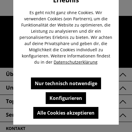
Es geht nicht ganz ohne Cookies. Wir
verwenden Cookies (von Partnern), um die
Umfangreicher Kundenservice
Funktionalität der Website zu optimieren, die
Leistung zu analysieren und dir ein
Kauf auf Rechnung
personalisiertes Erlebnis zu bieten. Wir achten
Kostenloser Versand ab 29,-€
auf deine Privatsphäre und geben dir, die
Möglichkeit die Cookies individuell zu
Lieferzeit 1-3 Werktage
konfigurieren. Weitere Informationen findest
30 Tage kostenlose Retoure
du in der
Datenschutzerklärung
Über Uns
Nur technisch notwendige
Unsere Marken
Konfigurieren
Top Kategorien
Alle Cookies akzeptieren
Service & FAQ
KONTAKT