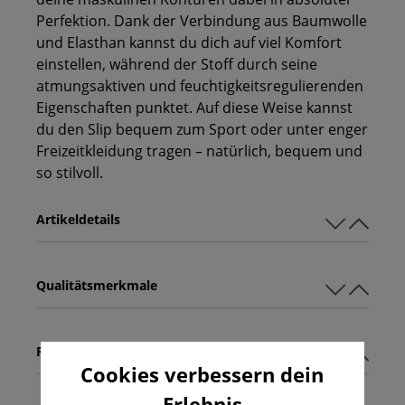
Perfektion. Dank der Verbindung aus Baumwolle
und Elasthan kannst du dich auf viel Komfort
einstellen, während der Stoff durch seine
atmungsaktiven und feuchtigkeitsregulierenden
Eigenschaften punktet. Auf diese Weise kannst
du den Slip bequem zum Sport oder unter enger
Freizeitkleidung tragen – natürlich, bequem und
so stilvoll.
Artikeldetails
Qualitätsmerkmale
Pflegehinweise
Cookies verbessern dein
Erlebnis