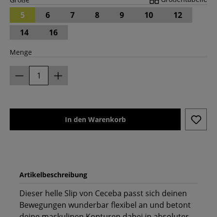
5
6
7
8
9
10
12
14
16
Menge
In den Warenkorb
Artikelbeschreibung
Dieser helle Slip von Ceceba passt sich deinen
Bewegungen wunderbar flexibel an und betont
deine maskulinen Konturen dabei in absoluter