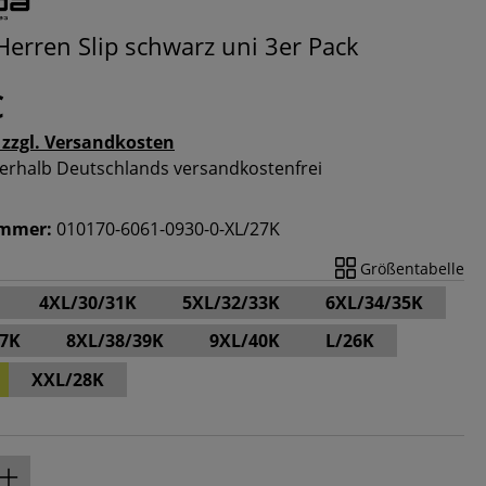
erren Slip schwarz uni 3er Pack
€
 zzgl. Versandkosten
nnerhalb Deutschlands versandkostenfrei
ummer:
010170-6061-0930-0-XL/27K
Größentabelle
4XL/30/31K
5XL/32/33K
6XL/34/35K
37K
8XL/38/39K
9XL/40K
L/26K
XXL/28K