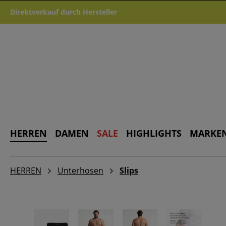
m Hauptinhalt springen
Zur Suche springen
Zur Hauptnavigation springen
Direktverkauf durch Hersteller
HERREN
DAMEN
SALE
HIGHLIGHTS
MARKE
HERREN
Unterhosen
Slips