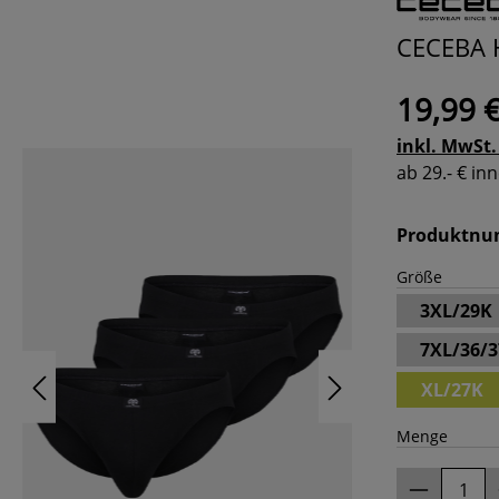
CECEBA H
19,99 
inkl. MwSt.
ab 29.- € i
Produktn
Größe
3XL/29K
7XL/36/
XL/27K
Menge