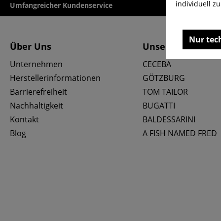
individuell z
Umfangreicher Kundenservice
Kauf auf Rech
Nur tec
Über Uns
Unsere Marken
Unternehmen
CECEBA
Herstellerinformationen
GÖTZBURG
Barrierefreiheit
TOM TAILOR
Nachhaltigkeit
BUGATTI
Kontakt
BALDESSARINI
Blog
A FISH NAMED FRED