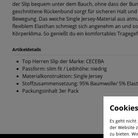
der Slip bequem unter dem Bauch, ohne dass der Bu
geschnittene Rückenbund sorgt für sicheren Halt und o
Bewegung. Das weiche Single Jersey-Material aus atm
flexiblem Elasthan schmiegt sich angenehm an und sor
Körperklima. So genießt du ein komfortables Tragegef
Artikeldetails
Top Herren Slip der Marke: CECEBA
Passform: slim fit / Leibhöhe: niedrig
Materialkonstruktion: Single Jersey
Stoffzusammensetzung: 95% Baumwolle/ 5% Elas
Packungsinhalt 3er Pack
Cookies
Es geht nicht
der Website z
zu bieten. Wi