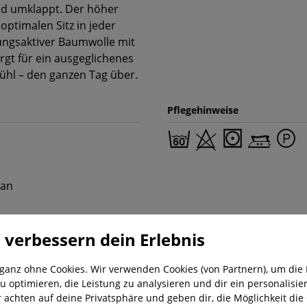
nd umklappt. Der höher
ptimalen Sitz in jeder
ungsaktiver Baumwolle mit
gt für ein ausgeglichenes
ühl – den ganzen Tag über.
Pflegehinweise
tan
 verbessern dein Erlebnis
 ganz ohne Cookies. Wir verwenden Cookies (von Partnern), um die 
u optimieren, die Leistung zu analysieren und dir ein personalisier
r achten auf deine Privatsphäre und geben dir, die Möglichkeit die