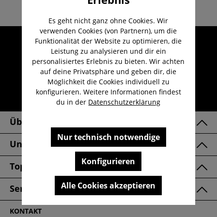
Es geht nicht ganz ohne Cookies. Wir
verwenden Cookies (von Partnern), um die
Umfangreicher Kundenservice
Funktionalität der Website zu optimieren, die
Leistung zu analysieren und dir ein
Kauf auf Rechnung
personalisiertes Erlebnis zu bieten. Wir achten
Kostenloser Versand ab 29,-€
auf deine Privatsphäre und geben dir, die
Möglichkeit die Cookies individuell zu
Lieferzeit 1-3 Werktage
konfigurieren. Weitere Informationen findest
30 Tage kostenlose Retoure
du in der
Datenschutzerklärung
Über Uns
Nur technisch notwendige
Unsere Marken
Konfigurieren
Top Kategorien
Alle Cookies akzeptieren
Service & FAQ
KONTAKT