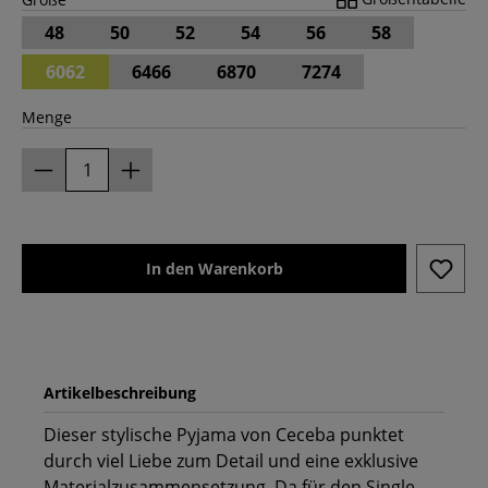
48
50
52
54
56
58
6062
6466
6870
7274
Menge
In den Warenkorb
Artikelbeschreibung
Dieser stylische Pyjama von Ceceba punktet
durch viel Liebe zum Detail und eine exklusive
Materialzusammensetzung. Da für den Single