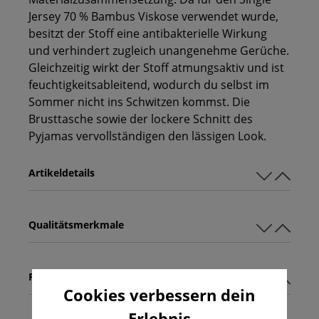
Jersey 70 % Bambus Viskose verwendet wurde,
besitzt der Stoff eine antibakterielle Wirkung
und verhindert zugleich unangenehme Gerüche.
Gleichzeitig wirkt der Stoff atmungsaktiv und ist
feuchtigkeitsableitend, wodurch du selbst im
Sommer nicht ins Schwitzen kommst. Die
Brusttasche sowie der lockere Schnitt des
Pyjamas vervollständigen den lässigen Look.
Artikeldetails
Qualitätsmerkmale
Pflegehinweise
Cookies verbessern dein
Erlebnis