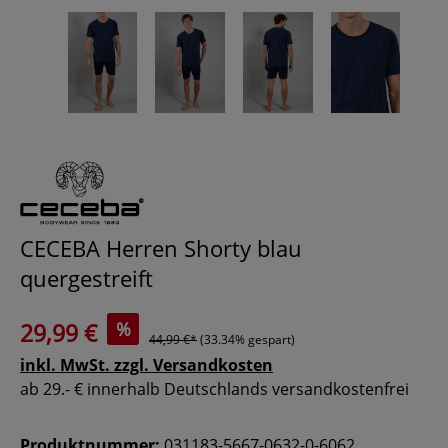
CECEBA Herren Shorty blau
quergestreift
29,99 €
%
44,99 €*
(33.34% gespart)
inkl. MwSt. zzgl. Versandkosten
ab 29.- € innerhalb Deutschlands versandkostenfrei
Produktnummer:
031183-5667-0632-0-6062