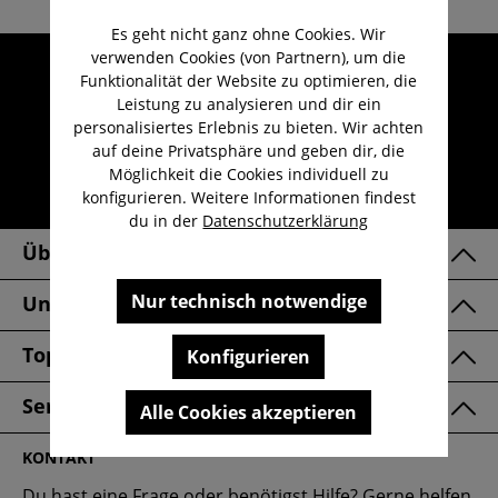
Es geht nicht ganz ohne Cookies. Wir
verwenden Cookies (von Partnern), um die
Umfangreicher Kundenservice
Funktionalität der Website zu optimieren, die
Kauf auf Rechnung
Leistung zu analysieren und dir ein
personalisiertes Erlebnis zu bieten. Wir achten
Kostenloser Versand ab 29,-€
auf deine Privatsphäre und geben dir, die
Lieferzeit 1-3 Werktage
Möglichkeit die Cookies individuell zu
konfigurieren. Weitere Informationen findest
30 Tage kostenlose Retoure
du in der
Datenschutzerklärung
Über Uns
Nur technisch notwendige
Unsere Marken
Top Kategorien
Konfigurieren
Service & FAQ
Alle Cookies akzeptieren
KONTAKT
Du hast eine Frage oder benötigst Hilfe? Gerne helfen