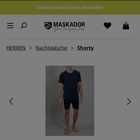
Zum Hauptinhalt springen
Direktverkauf durch Hersteller
HERREN
Nachtwäsche
Shorty