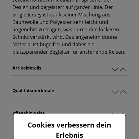
Design und begeistert auf ganzer Linie. Der
Single Jersey ist dank seiner Mischung aus
Baumwolle und Polyester sehr leicht und
angenehm zu tragen, was durch den lockeren
Schnitt verstärkt wird. Das angenehm dünne
Material ist bügelfrei und daher ein
platzsparender Begleiter für anstehende Reisen.
Artikeldetails
Qualitätsmerkmale
Pflegehinweise
Cookies verbessern dein
Erlebnis