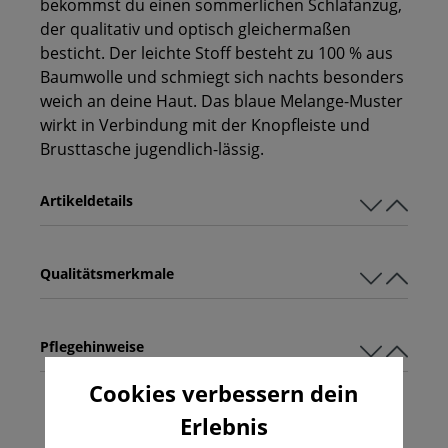
bekommst du einen sommerlichen Schlafanzug,
der qualitativ und optisch gleichermaßen
besticht. Der leichte Stoff besteht zu 100 % aus
Baumwolle und schmiegt sich nachts besonders
weich an deine Haut. Das blaue Melange-Muster
wirkt in Verbindung mit der Knopfleiste und
Brusttasche jugendlich-lässig.
Artikeldetails
Qualitätsmerkmale
Pflegehinweise
Cookies verbessern dein
Erlebnis