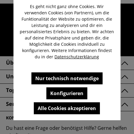
Es geht nicht ganz ohne Cookies. Wir
Umfangreicher Kundenservice
verwenden Cookies (von Partnern), um die
Funktionalität der Website zu optimieren, die
Kauf auf Rechnung
Leistung zu analysieren und dir ein
Kostenloser Versand ab 29,-€
personalisiertes Erlebnis zu bieten. Wir achten
auf deine Privatsphäre und geben dir, die
Lieferzeit 1-3 Werktage
Möglichkeit die Cookies individuell zu
30 Tage kostenlose Retoure
konfigurieren. Weitere Informationen findest
du in der
Datenschutzerklärung
Über Uns
Unsere Marken
Nur technisch notwendige
Top Kategorien
Konfigurieren
Service & FAQ
Alle Cookies akzeptieren
KONTAKT
Du hast eine Frage oder benötigst Hilfe? Gerne helfen