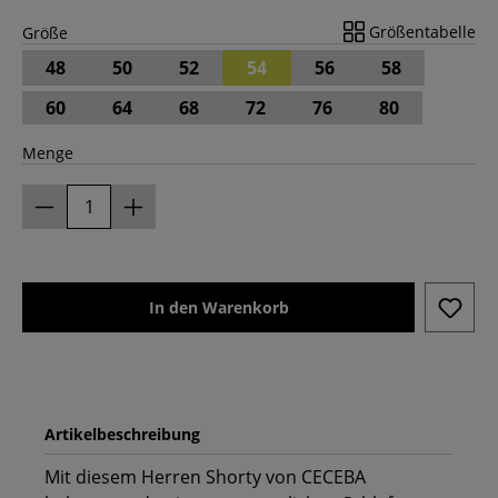
Größentabelle
Größe
48
50
52
54
56
58
60
64
68
72
76
80
Menge
In den Warenkorb
Artikelbeschreibung
Mit diesem Herren Shorty von CECEBA