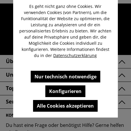
Es geht nicht ganz ohne Cookies. Wir
Umfangreicher Kundenservice
verwenden Cookies (von Partnern), um die
Funktionalität der Website zu optimieren, die
Kauf auf Rechnung
Leistung zu analysieren und dir ein
Kostenloser Versand ab 29,-€
personalisiertes Erlebnis zu bieten. Wir achten
auf deine Privatsphäre und geben dir, die
Lieferzeit 1-3 Werktage
Möglichkeit die Cookies individuell zu
30 Tage kostenlose Retoure
konfigurieren. Weitere Informationen findest
du in der
Datenschutzerklärung
Über Uns
Unsere Marken
Nur technisch notwendige
Top Kategorien
Konfigurieren
Service & FAQ
Alle Cookies akzeptieren
KONTAKT
Du hast eine Frage oder benötigst Hilfe? Gerne helfen