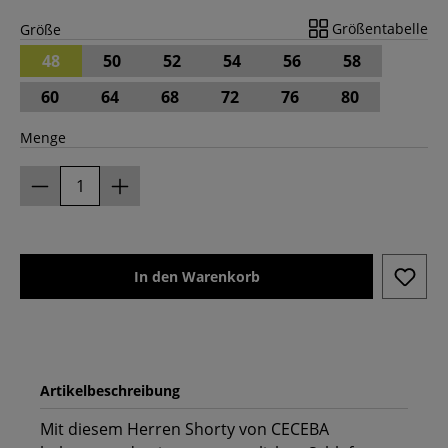
Größentabelle
Größe
48
50
52
54
56
58
60
64
68
72
76
80
Menge
In den Warenkorb
Artikelbeschreibung
Mit diesem Herren Shorty von CECEBA