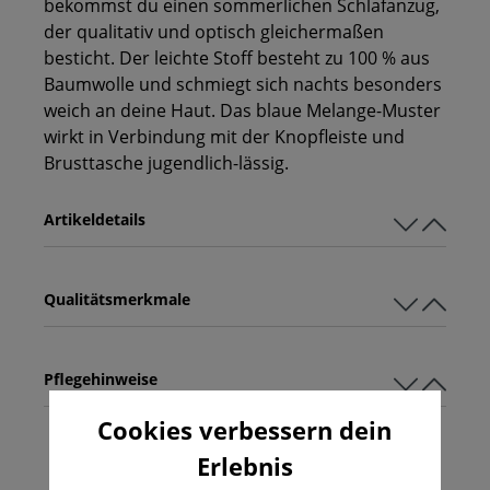
bekommst du einen sommerlichen Schlafanzug,
der qualitativ und optisch gleichermaßen
besticht. Der leichte Stoff besteht zu 100 % aus
Baumwolle und schmiegt sich nachts besonders
weich an deine Haut. Das blaue Melange-Muster
wirkt in Verbindung mit der Knopfleiste und
Brusttasche jugendlich-lässig.
Artikeldetails
Qualitätsmerkmale
Pflegehinweise
Cookies verbessern dein
Erlebnis