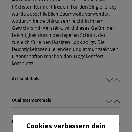
höchsten Komfort freuen. Für den Single Jersey
wurde ausschließlich Baumwolle verwendet,
wodurch beide Shirts sehr leicht in ihrem
Gewicht sind. Verstärkt wird dieses Gefühl der
Leichtigkeit durch den legeren Schnitt, der
zugleich für einen lässigen Look sorgt. Die
feuchtigkeitsregulierenden und atmungsaktiven
Eigenschaften machen den Tragekomfort
komplett!
Artikeldetails
Qualitätsmerkmale
Pflegehinweise
Cookies verbessern dein