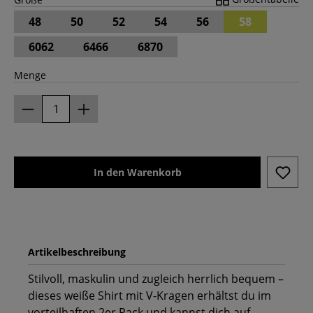
48
50
52
54
56
58
6062
6466
6870
Menge
In den Warenkorb
Artikelbeschreibung
Stilvoll, maskulin und zugleich herrlich bequem –
dieses weiße Shirt mit V-Kragen erhältst du im
vorteilhaften 2er Pack und kannst dich auf