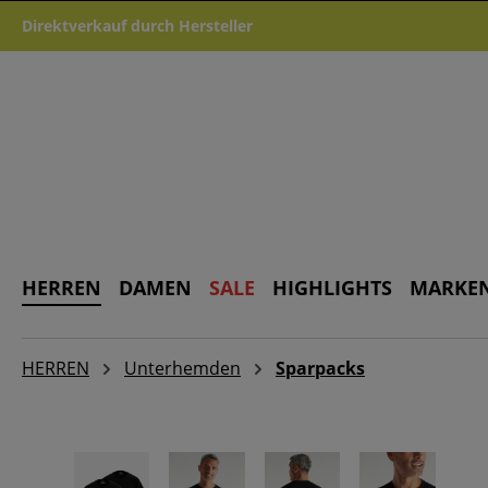
m Hauptinhalt springen
Zur Suche springen
Zur Hauptnavigation springen
Direktverkauf durch Hersteller
HERREN
DAMEN
SALE
HIGHLIGHTS
MARKE
HERREN
Unterhemden
Sparpacks