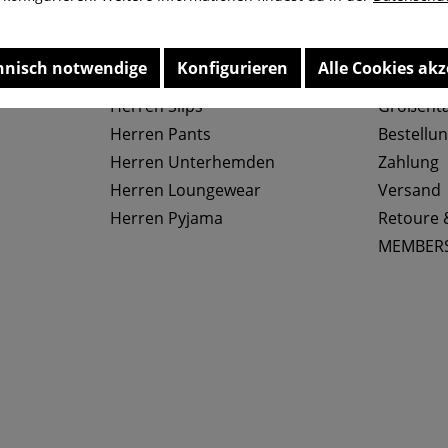
hnisch notwendige
Konfigurieren
Alle Cookies akz
Top Kategorien
Service
Herren Slips
Größenta
Herren Pants
Bestellu
Herren Unterhemden
Zahlung
Herren Loungewear
Versand
Herren Pyjama
Retoure 
MEMBER