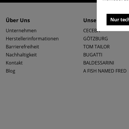
Nur tec
Über Uns
Unsere Marken
Unternehmen
CECEBA
Herstellerinformationen
GÖTZBURG
Barrierefreiheit
TOM TAILOR
Nachhaltigkeit
BUGATTI
Kontakt
BALDESSARINI
Blog
A FISH NAMED FRED