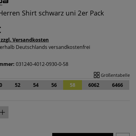
erren Shirt schwarz uni 2er Pack
€
 zzgl. Versandkosten
nnerhalb Deutschlands versandkostenfrei
ummer:
031240-4012-0930-0-58
Größentabelle
0
52
54
56
58
6062
6466