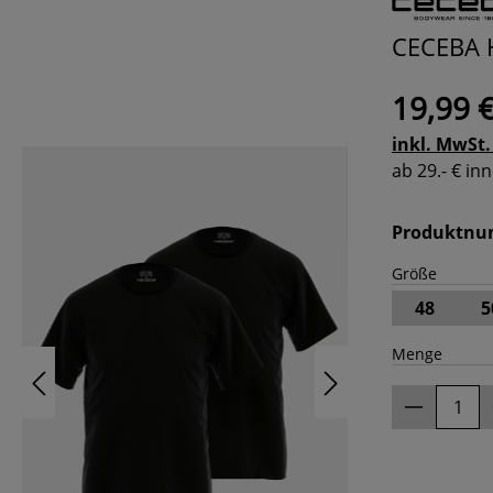
CECEBA H
19,99 
inkl. MwSt.
ab 29.- € i
Produktn
Größe
48
5
Menge