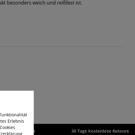
t besonders weich und reißfest ist.
Funktionalität
tes Erlebnis
 Cookies
zeit 1-3 Werktage
30 Tage kostenlose Retoure
zerklärung