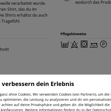
wodurch das Produk
mwolle verarbeitet wurde.
hen Shirt, das du im
ie Shirts erhältst du auch
 Tragefühl.
Pflegehinweise
hnitt
 verbessern dein Erlebnis
 ganz ohne Cookies. Wir verwenden Cookies (von Partnern), um die 
u optimieren, die Leistung zu analysieren und dir ein personalisier
r achten auf deine Privatsphäre und geben dir, die Möglichkeit die
nung
Kostenloser Versand ab 29,-€
Liefer
u konfigurieren. Weitere Informationen findest du in der
Datenschut