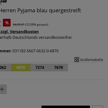
erren Pyjama blau quergestreift
€
%
64,99 €*
(23.08% gespart)
 zzgl. Versandkosten
nnerhalb Deutschlands versandkostenfrei
ummer:
031182-5667-0632-0-6870
Größentabelle
062
6870
7274
7678