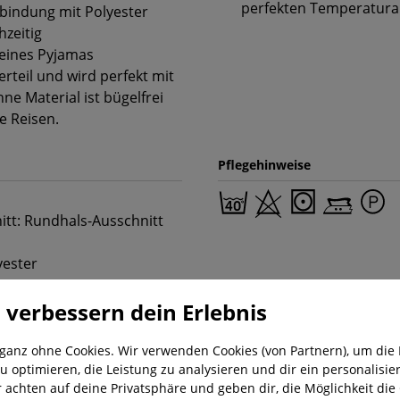
perfekten Temperaturau
bindung mit Polyester
hzeitig
 eines Pyjamas
teil und wird perfekt mit
e Material ist bügelfrei
e Reisen.
Pflegehinweise
nitt: Rundhals-Ausschnitt
yester
 verbessern dein Erlebnis
 ganz ohne Cookies. Wir verwenden Cookies (von Partnern), um die 
u optimieren, die Leistung zu analysieren und dir ein personalisier
r achten auf deine Privatsphäre und geben dir, die Möglichkeit die