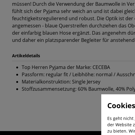
müssen! Durch die Verwendung der Baumwolle in Ver
fühlt sich der Pyjama sehr weich an und ist dabei gleic
feuchtigkeitsregulierend und robust. Die Optik ist der
angemessen - blaue Querstreifen durchziehen das Ober
der einfarbig blauen Hose ergänzt. Das angenehm dünn
und daher ein platzsparender Begleiter für anstehend
Artikeldetails
Top Herren Pyjama der Marke: CECEBA
Passform: regular fit / Leibhöhe: normal / Aussch
Materialkonstruktion: Single Jersey
Stoffzusammensetzung: 60% Baumwolle, 40% Pol
Cookies
Es geht nicht
der Website z
zu bieten. Wi