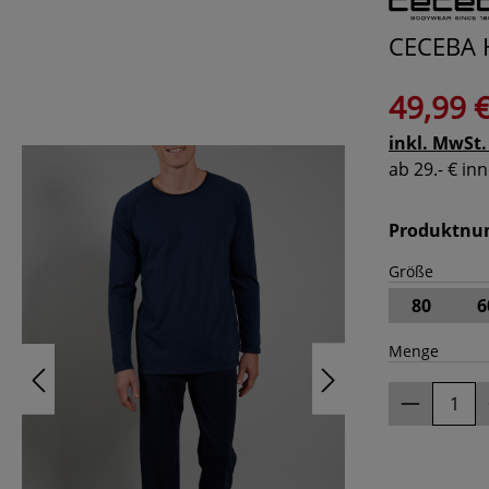
CECEBA H
49,99 
inkl. MwSt.
ab 29.- € i
Produktn
Größe
80
6
Menge