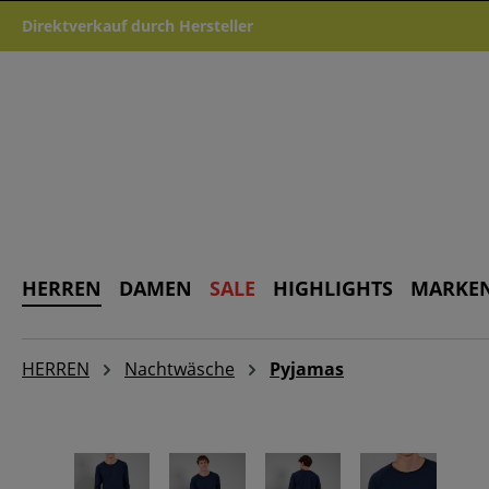
m Hauptinhalt springen
Zur Suche springen
Zur Hauptnavigation springen
Direktverkauf durch Hersteller
HERREN
DAMEN
SALE
HIGHLIGHTS
MARKE
HERREN
Nachtwäsche
Pyjamas