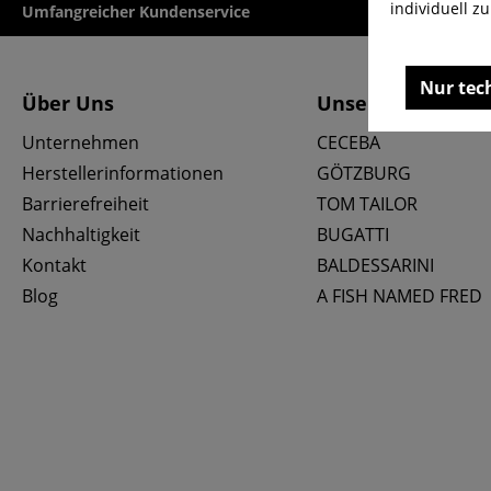
individuell z
Umfangreicher Kundenservice
Kauf auf Rech
Nur tec
Über Uns
Unsere Marken
Unternehmen
CECEBA
Herstellerinformationen
GÖTZBURG
Barrierefreiheit
TOM TAILOR
Nachhaltigkeit
BUGATTI
Kontakt
BALDESSARINI
Blog
A FISH NAMED FRED