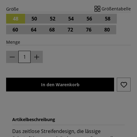
Größentabelle
Größe
48
50
52
54
56
58
60
64
68
72
76
80
Menge
In den Warenkorb
Artikelbeschreibung
Das zeitlose Streifendesign, die lässige