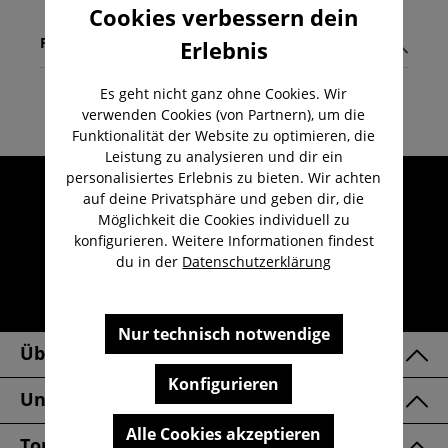
Cookies verbessern dein
Pflegehinweise
Erlebnis
Es geht nicht ganz ohne Cookies. Wir
verwenden Cookies (von Partnern), um die
Funktionalität der Website zu optimieren, die
Leistung zu analysieren und dir ein
personalisiertes Erlebnis zu bieten. Wir achten
Umfangreicher Kundenservice
auf deine Privatsphäre und geben dir, die
Kauf auf Rechnung
Möglichkeit die Cookies individuell zu
konfigurieren. Weitere Informationen findest
Kostenloser Versand ab 29,-€
du in der
Datenschutzerklärung
Lieferzeit 1-3 Werktage
30 Tage kostenlose Retoure
Nur technisch notwendige
Über Uns
Konfigurieren
Unsere Marken
Alle Cookies akzeptieren
Top Kategorien