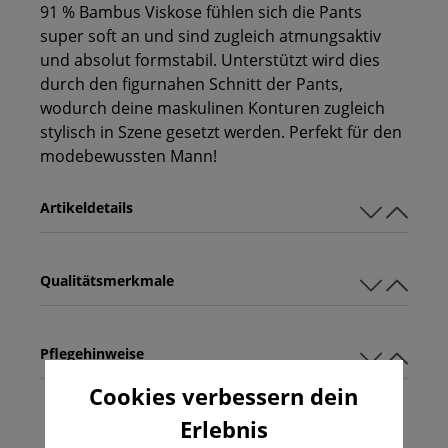
91 % Bambus Viskose fühlen sich die Pants
super soft an und sind zugleich atmungsaktiv
und absolut formstabil. Unterstützt wird dies
durch den figurnahen Schnitt der Pants,
wodurch deine maskulinen Konturen zugleich
stylisch in Szene gesetzt werden. Perfekt für den
modebewussten Mann!
Artikeldetails
Qualitätsmerkmale
Pflegehinweise
Cookies verbessern dein
Erlebnis