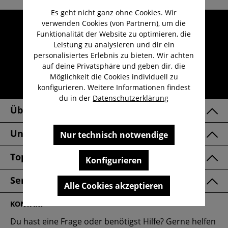
Es geht nicht ganz ohne Cookies. Wir
verwenden Cookies (von Partnern), um die
Umfangreicher Kundenservice
Funktionalität der Website zu optimieren, die
Kauf auf Rechnung
Leistung zu analysieren und dir ein
Kostenloser Versand ab 29,-€
personalisiertes Erlebnis zu bieten. Wir achten
auf deine Privatsphäre und geben dir, die
Lieferzeit 1-3 Werktage
Möglichkeit die Cookies individuell zu
30 Tage kostenlose Retoure
konfigurieren. Weitere Informationen findest
du in der
Datenschutzerklärung
Über Uns
Unsere Marken
Nur technisch notwendige
Top Kategorien
Konfigurieren
Service & FAQ
Alle Cookies akzeptieren
KONTAKT
Du hast eine Frage oder benötigst Hilfe? Gerne helfen