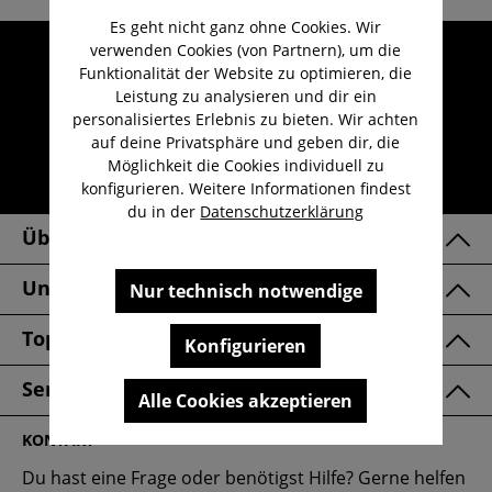
Es geht nicht ganz ohne Cookies. Wir
verwenden Cookies (von Partnern), um die
Umfangreicher Kundenservice
Funktionalität der Website zu optimieren, die
Kauf auf Rechnung
Leistung zu analysieren und dir ein
Kostenloser Versand ab 29,-€
personalisiertes Erlebnis zu bieten. Wir achten
auf deine Privatsphäre und geben dir, die
Lieferzeit 1-3 Werktage
Möglichkeit die Cookies individuell zu
30 Tage kostenlose Retoure
konfigurieren. Weitere Informationen findest
du in der
Datenschutzerklärung
Über Uns
Unsere Marken
Nur technisch notwendige
Top Kategorien
Konfigurieren
Service & FAQ
Alle Cookies akzeptieren
KONTAKT
Du hast eine Frage oder benötigst Hilfe? Gerne helfen