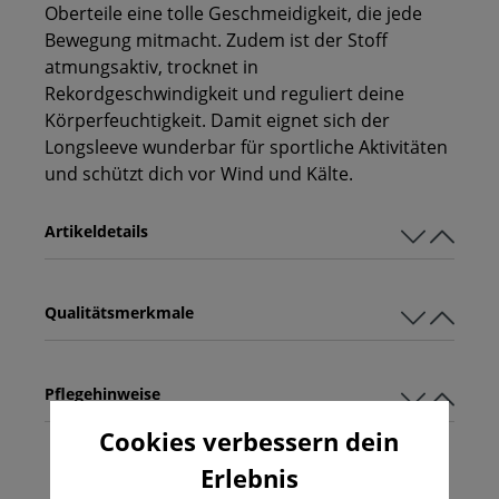
Oberteile eine tolle Geschmeidigkeit, die jede
Bewegung mitmacht. Zudem ist der Stoff
atmungsaktiv, trocknet in
Rekordgeschwindigkeit und reguliert deine
Körperfeuchtigkeit. Damit eignet sich der
Longsleeve wunderbar für sportliche Aktivitäten
und schützt dich vor Wind und Kälte.
Artikeldetails
Qualitätsmerkmale
Pflegehinweise
Cookies verbessern dein
Erlebnis