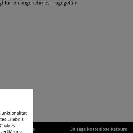
gt für ein angenehmes Tragegefühl.
Funktionalität
tes Erlebnis
 Cookies
zeit 1-3 Werktage
30 Tage kostenlose Retoure
zerklärung