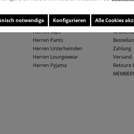
hnisch notwendige
Konfigurieren
Alle Cookies akz
Top Kategorien
Service
Herren Slips
Größenta
Herren Pants
Bestellu
Herren Unterhemden
Zahlung
Herren Loungewear
Versand
Herren Pyjama
Retoure 
MEMBER