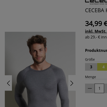
CECEBA H
34,99 
inkl. MwSt.
ab 29.- € i
Produktn
Größe
3
4
Menge