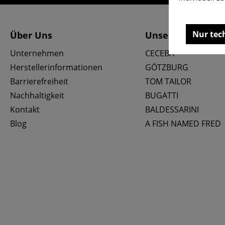
Nur tec
Über Uns
Unsere Marken
Unternehmen
CECEBA
Herstellerinformationen
GÖTZBURG
Barrierefreiheit
TOM TAILOR
Nachhaltigkeit
BUGATTI
Kontakt
BALDESSARINI
Blog
A FISH NAMED FRED