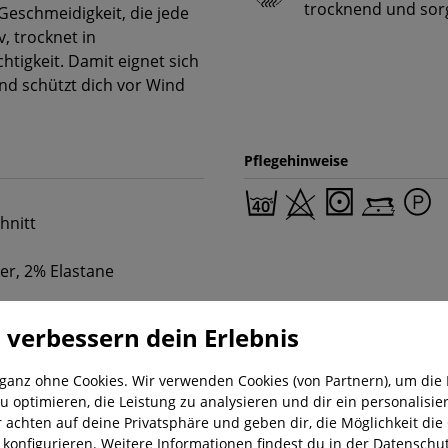
trocknend und sor
 Geschmeidigkeit, die jede
, trocknet in
tigkeit. Damit eignet sich
und schützt dich vor Wind
Pflegehinweise
hnitt
er, 2% Elastane
 verbessern dein Erlebnis
 ganz ohne Cookies. Wir verwenden Cookies (von Partnern), um die 
u optimieren, die Leistung zu analysieren und dir ein personalisier
r achten auf deine Privatsphäre und geben dir, die Möglichkeit die
nung
Kostenloser Versand ab 29,-€
Liefer
u konfigurieren. Weitere Informationen findest du in der
Datenschut