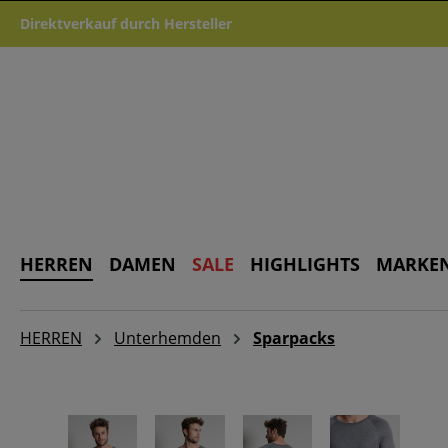
m Hauptinhalt springen
Zur Suche springen
Zur Hauptnavigation springen
Direktverkauf durch Hersteller
HERREN
DAMEN
SALE
HIGHLIGHTS
MARKE
HERREN
Unterhemden
Sparpacks