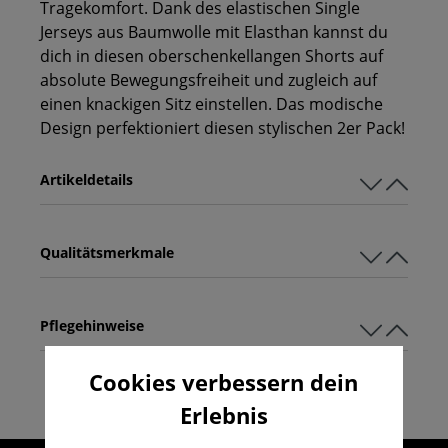
Tragekomfort. Dank des elastischen Single
Jerseys aus Baumwolle mit Elasthan kannst du
dich in diesen oberschenkellangen Shorts auf
absolute Bewegungsfreiheit und zugleich auf
einen knackigen Sitz einstellen. Das modische
Design perfektioniert diesen stylischen 2er Pack!
Artikeldetails
Qualitätsmerkmale
Pflegehinweise
Cookies verbessern dein
Erlebnis