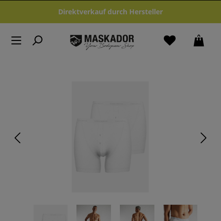
Zum Hauptinhalt springen
Direktverkauf durch Hersteller