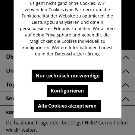
Es geht nicht ganz ohne Cookies. Wir
Umfangreicher Kundenservice
verwenden Cookies (von Partnern), um die
Kauf auf Rechnung
Funktionalität der Website zu optimieren, die
Leistung zu analysieren und dir ein
Kostenloser Versand ab 29,-€
personalisiertes Erlebnis zu bieten. Wir achten
Lieferzeit 1-3 Werktage
auf deine Privatsphäre und geben dir, die
Möglichkeit die Cookies individuell zu
30 Tage kostenlose Retoure
konfigurieren. Weitere Informationen findest
du in der
Datenschutzerklärung
Über Uns
Unsere Marken
Nur technisch notwendige
Top Kategorien
Konfigurieren
Service & FAQ
Alle Cookies akzeptieren
KONTAKT
Du hast eine Frage oder benötigst Hilfe? Gerne helfen
wir dir weiter.