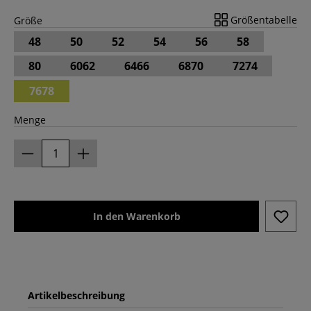
Größentabelle
Größe
48
50
52
54
56
58
80
6062
6466
6870
7274
7678
Menge
In den Warenkorb
Artikelbeschreibung