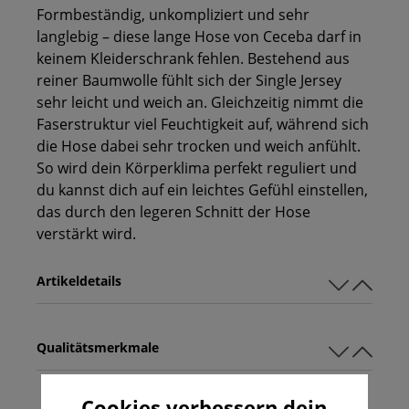
Formbeständig, unkompliziert und sehr
langlebig – diese lange Hose von Ceceba darf in
keinem Kleiderschrank fehlen. Bestehend aus
reiner Baumwolle fühlt sich der Single Jersey
sehr leicht und weich an. Gleichzeitig nimmt die
Faserstruktur viel Feuchtigkeit auf, während sich
die Hose dabei sehr trocken und weich anfühlt.
So wird dein Körperklima perfekt reguliert und
du kannst dich auf ein leichtes Gefühl einstellen,
das durch den legeren Schnitt der Hose
verstärkt wird.
Artikeldetails
Qualitätsmerkmale
Cookies verbessern dein