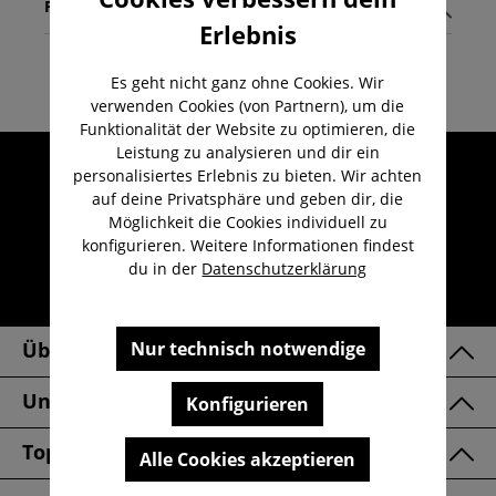
Pflegehinweise
Erlebnis
Es geht nicht ganz ohne Cookies. Wir
verwenden Cookies (von Partnern), um die
Funktionalität der Website zu optimieren, die
Leistung zu analysieren und dir ein
Umfangreicher Kundenservice
personalisiertes Erlebnis zu bieten. Wir achten
Kauf auf Rechnung
auf deine Privatsphäre und geben dir, die
Möglichkeit die Cookies individuell zu
Kostenloser Versand ab 29,-€
konfigurieren. Weitere Informationen findest
Lieferzeit 1-3 Werktage
du in der
Datenschutzerklärung
30 Tage kostenlose Retoure
Nur technisch notwendige
Über Uns
Unsere Marken
Konfigurieren
Top Kategorien
Alle Cookies akzeptieren