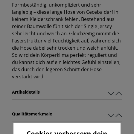
Formbeständig, unkompliziert und sehr
langlebig – diese lange Hose von Ceceba darf in
keinem Kleiderschrank fehlen. Bestehend aus
reiner Baumwolle fühlt sich der Single Jersey
sehr leicht und weich an. Gleichzeitig nimmt die
Faserstruktur viel Feuchtigkeit auf, während sich
die Hose dabei sehr trocken und weich anfühlt.
So wird dein Körperklima perfekt reguliert und
du kannst dich auf ein leichtes Gefühl einstellen,
das durch den legeren Schnitt der Hose
verstärkt wird.
Artikeldetails
Qualitätsmerkmale
Cookies verbessern dein