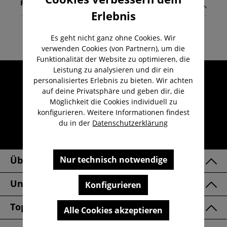
Pflegehinweise
Erlebnis
Es geht nicht ganz ohne Cookies. Wir
verwenden Cookies (von Partnern), um die
Funktionalität der Website zu optimieren, die
Leistung zu analysieren und dir ein
Umfangreicher Kundenservice
personalisiertes Erlebnis zu bieten. Wir achten
Kauf auf Rechnung
auf deine Privatsphäre und geben dir, die
Möglichkeit die Cookies individuell zu
Kostenloser Versand ab 29,-€
konfigurieren. Weitere Informationen findest
Lieferzeit 1-3 Werktage
du in der
Datenschutzerklärung
30 Tage kostenlose Retoure
Nur technisch notwendige
Über Uns
Unsere Marken
Konfigurieren
Top Kategorien
Alle Cookies akzeptieren