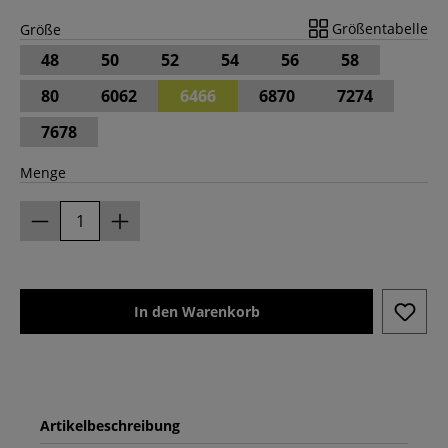
Größentabelle
Größe
48
50
52
54
56
58
80
6062
6466
6870
7274
7678
Menge
In den Warenkorb
Artikelbeschreibung