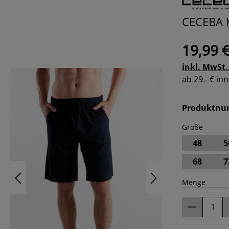
CECEBA 
19,99 
inkl. MwSt.
ab 29.- € i
Produktn
Größe
48
5
68
7
Menge