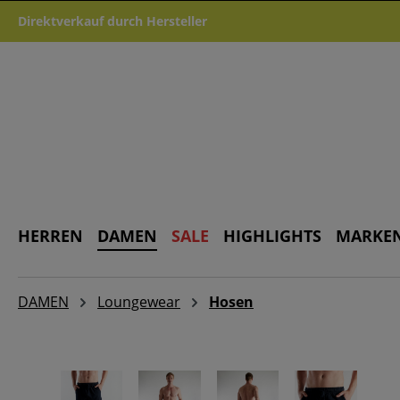
m Hauptinhalt springen
Zur Suche springen
Zur Hauptnavigation springen
Direktverkauf durch Hersteller
HERREN
DAMEN
SALE
HIGHLIGHTS
MARKE
DAMEN
Loungewear
Hosen