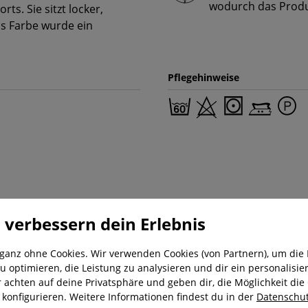
wodurch das Produk
ts. Sie sitzt locker,
ls Farbe wurde ein
Pflegehinweise
 verbessern dein Erlebnis
 ganz ohne Cookies. Wir verwenden Cookies (von Partnern), um die 
u optimieren, die Leistung zu analysieren und dir ein personalisier
r achten auf deine Privatsphäre und geben dir, die Möglichkeit die
nung
Kostenloser Versand ab 29,-€
Liefer
u konfigurieren. Weitere Informationen findest du in der
Datenschut