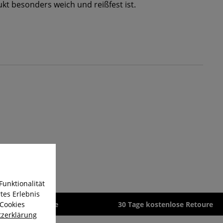
t besonders weich und reißfest ist.
Funktionalität
tes Erlebnis
 Cookies
zeit 1-3 Werktage
30 Tage kostenlose Retoure
zerklärung