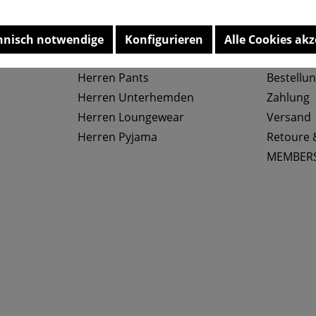
Top Kategorien
Service
hnisch notwendige
Konfigurieren
Alle Cookies akz
Herren Slips
Größenta
Herren Pants
Bestellu
Herren Unterhemden
Zahlung
Herren Loungewear
Versand
Herren Pyjama
Retoure 
MEMBER