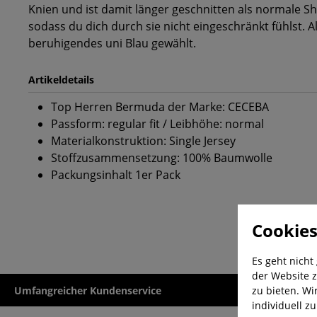
Knien und ist damit länger geschnitten als normale Shor
sodass du dich durch sie nicht eingeschränkt fühlst. A
beruhigendes uni Blau gewählt.
Artikeldetails
Top Herren Bermuda der Marke: CECEBA
Passform: regular fit / Leibhöhe: normal
Materialkonstruktion: Single Jersey
Stoffzusammensetzung: 100% Baumwolle
Packungsinhalt 1er Pack
Cookies
Es geht nicht
der Website z
zu bieten. Wi
Umfangreicher Kundenservice
Kauf auf Rech
individuell z