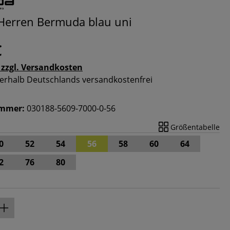
Herren Bermuda blau uni
€
 zzgl. Versandkosten
nnerhalb Deutschlands versandkostenfrei
ummer:
030188-5609-7000-0-56
Größentabelle
0
52
54
56
58
60
64
2
76
80